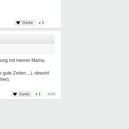
x 3
hrung mit meiner Mama.
gute Zeiten....), obwohl
her).
x 1
#183