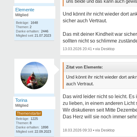
uns beide und das kann auch gewis
Elemente
Und könnt ihr nicht wieder dort a
Mitglied
sicher auch Vertraut.
Beiträge:
1648
Themen:
2
Danke erhalten:
2446
Das mit deiner Kindheit war siche
Mitglied seit:
21.07.2023
sollten nicht so schlimme zuständ
13.03.2026 20:41
•
Zitat von Elemente:
Und könnt ihr nicht wieder dort ank
auch Vertraut.
Das wird leider nicht so leicht. E
Torina
zu lieben, in einem anderen Licht 
Mitglied
Wir diskutieren seit Mitte Dezemb
Das Herz will sie noch immer sehr
Beiträge:
1225
Themen:
8
Danke erhalten:
1898
18.03.2026 09:33
•
Mitglied seit:
22.09.2023