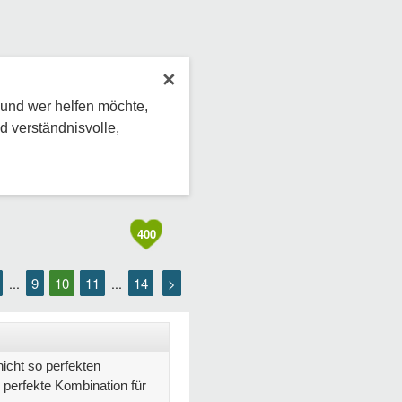
×
 und wer helfen möchte,
d verständnisvolle,
400
9
10
11
14
>
...
...
icht so perfekten
 perfekte Kombination für