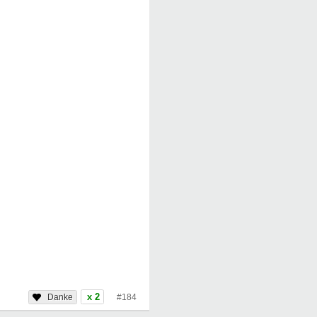
x 2
#184