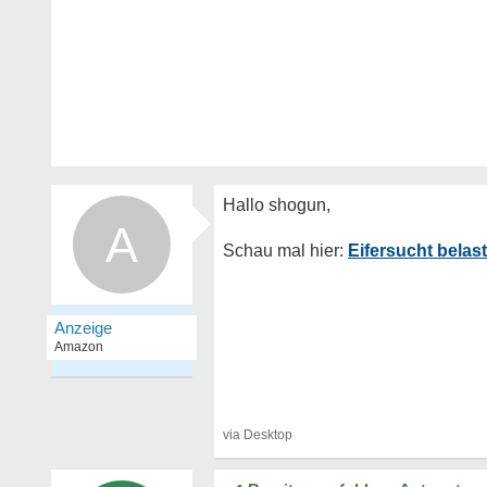
A
Eifersucht belas