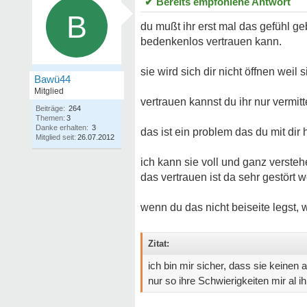
✔ Bereits empfohlene Antwort
B
du mußt ihr erst mal das gefühl geb
bedenkenlos vertrauen kann.
sie wird sich dir nicht öffnen weil 
Bawü44
Mitglied
vertrauen kannst du ihr nur vermit
Beiträge:
264
Themen:
3
Danke erhalten:
3
das ist ein problem das du mit dir h
Mitglied seit:
26.07.2012
ich kann sie voll und ganz versteh
das vertrauen ist da sehr gestört
wenn du das nicht beiseite legst, w
Zitat:
ich bin mir sicher, dass sie keinen a
nur so ihre Schwierigkeiten mir al 