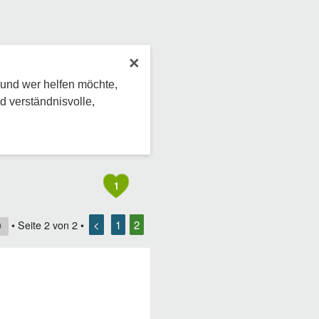
×
 und wer helfen möchte,
d verständnisvolle,
1
<
1
2
• Seite
2
von
2
•
9