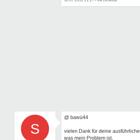
30.07.2012 21:27
•
@ bawü44
S
vielen Dank für deine ausführliche
was mein Problem ist.