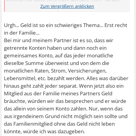
Wir reden hier von einem monatlichen Betrag in einer
dreistelligen Summe.
Bin ich egoistisch, wenn ich das nicht fair finde und das
Urgh... Geld ist so ein schwieriges Thema... Erst recht
nicht befürworte? Man hat immerhin sein eigenes Leben
in der Familie...
und mit unserem Eigenheim wollten wir im Jahr 2017
Bei mir und meinem Partner ist es so, dass wir
beginnen.
getrennte Konten haben und dann noch ein
gemeinsames Konto, auf das jeder monatliche
Wie sieht ihr das? Ist das bei euch aus so?
dieselbe Summe überweist und von dem die
monatlichen Raten, Strom, Versicherungen,
Lebensmittel, etc. bezahlt werden. Alles was darüber
hinaus geht zahlt jeder separat. Wenn jetzt also ein
Mitglied aus der Familie meines Partners Geld
bräuchte, würden wir das besprechen und er würde
das allein von seinem Konto zahlen. Nur, wenn das
aus irgendeinem Grund nicht möglich sein sollte und
das Familienmitglied ohne das Geld nicht leben
könnte, würde ich was dazugeben.