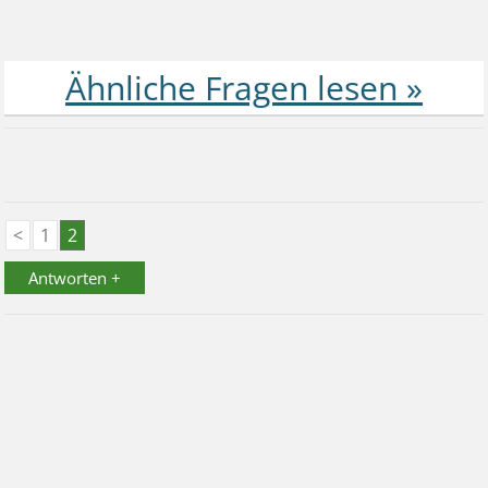
<
1
2
Antworten +