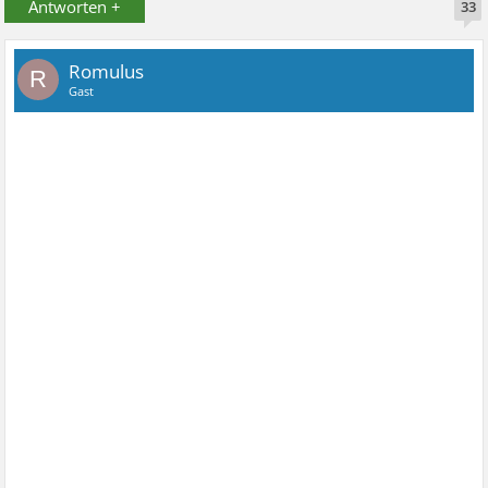
Antworten +
33
Romulus
R
Gast