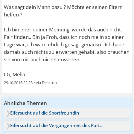
Nun habe ich ein anderes Problem.
Was sagt dein Mann dazu ? Möchte er seinen Eltern
helfen ?
Meine Schwiegereltern erwarten von uns nun finanzielle
Unterstützung. Wie sieht ihr das? Wie bereits gesagt,
Ich bin eher deiner Meinung, würde das auch nicht
haben all ihr EK in die Tochter investiert und nun
Fair finden.. Bin ja Froh, dass ich noch nie in so einer
kommen sie selbst nicht mehr aus dem "Loch" heraus.
Lage war, ich wäre ehrlich gesagt genauso.. Ich habe
Wir reden hier von einem monatlichen Betrag in einer
damals auch nichts zu erwarten gehabt, also brauchen
dreistelligen Summe.
sie von mir auch nichts erwarten..
Bin ich egoistisch, wenn ich das nicht fair finde und das
nicht befürworte? Man hat immerhin sein eigenes Leben
LG, Melia
und mit unserem Eigenheim wollten wir im Jahr 2017
29.10.2016 22:23
•
beginnen.
Wie sieht ihr das? Ist das bei euch aus so?
Ähnliche Themen
Eifersucht auf die Sportfreundin
Eifersucht auf die Vergangenheit des Partners