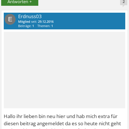
Antworten +
2
Erdnuss03
E
Mitglied
seit:
29.12.2016
Beiträge:
1
Themen:
1
Hallo ihr lieben bin neu hier und hab mich extra für
diesen beitrag angemeldet da es so heute nicht geht