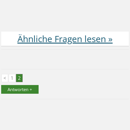
<
1
2
Antworten +