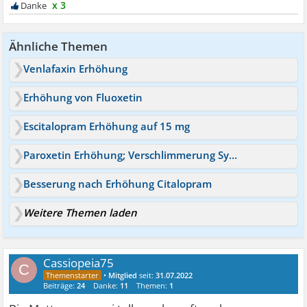
x 3
Ähnliche Themen
Venlafaxin Erhöhung
Erhöhung von Fluoxetin
Escitalopram Erhöhung auf 15 mg
Paroxetin Erhöhung; Verschlimmerung Symptome
Besserung nach Erhöhung Citalopram
Weitere Themen laden
Cassiopeia75
C
•
Mitglied
seit:
31.07.2022
Beiträge:
24
Danke:
11
Themen:
1