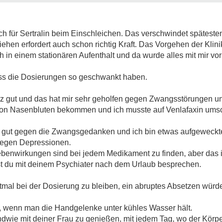
pisch für Sertralin beim Einschleichen. Das verschwindet spätes
ehen erfordert auch schon richtig Kraft. Das Vorgehen der Klinik
h in einem stationären Aufenthalt und da wurde alles mit mir v
dass die Dosierungen so geschwankt haben.
nz gut und das hat mir sehr geholfen gegen Zwangsstörungen u
davon Nasenbluten bekommen und ich musste auf Venlafaxin um
hr gut gegen die Zwangsgedanken und ich bin etwas aufgeweckter
 gegen Depressionen.
Nebenwirkungen sind bei jedem Medikament zu finden, aber das is
est du mit deinem Psychiater nach dem Urlaub besprechen.
erstmal bei der Dosierung zu bleiben, ein abruptes Absetzen würde
l, wenn man die Handgelenke unter kühles Wasser hält.
dwie mit deiner Frau zu genießen, mit jedem Tag, wo der Körp