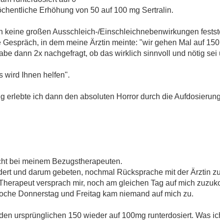
öchentliche Erhöhung von 50 auf 100 mg Sertralin.
ich keine großen Ausschleich-/Einschleichnebenwirkungen festst
e Gespräch, in dem meine Ärztin meinte: "wir gehen Mal auf 150
habe dann 2x nachgefragt, ob das wirklich sinnvoll und nötig sei
 wird Ihnen helfen".
 erlebte ich dann den absoluten Horror durch die Aufdosierun
ucht bei meinem Bezugstherapeuten.
ldert und darum gebeten, nochmal Rücksprache mit der Ärztin z
Therapeut versprach mir, noch am gleichen Tag auf mich zuzu
 Woche Donnerstag und Freitag kam niemand auf mich zu.
den ursprünglichen 150 wieder auf 100mg runterdosiert. Was ich 