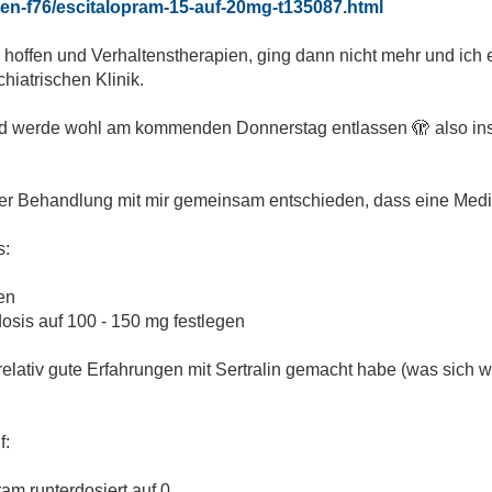
en-f76/escitalopram-15-auf-20mg-t135087.html
offen und Verhaltenstherapien, ging dann nicht mehr und ich e
chiatrischen Klinik.
n und werde wohl am kommenden Donnerstag entlassen
🫣
also i
 der Behandlung mit mir gemeinsam entschieden, dass eine Me
s:
en
dosis auf 100 - 150 mg festlegen
elativ gute Erfahrungen mit Sertralin gemacht habe (was sich wo
f:
am runterdosiert auf 0