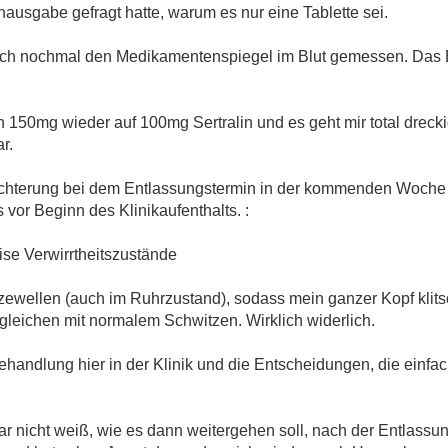
usgabe gefragt hatte, warum es nur eine Tablette sei.
uch nochmal den Medikamentenspiegel im Blut gemessen. Das Er
von 150mg wieder auf 100mg Sertralin und es geht mir total dreckig.
r.
chlechterung bei dem Entlassungstermin in der kommenden Woche
 vor Beginn des Klinikaufenthalts. :
ise Verwirrtheitszustände
tzewellen (auch im Ruhrzustand), sodass mein ganzer Kopf klit
vergleichen mit normalem Schwitzen. Wirklich widerlich.
 Behandlung hier in der Klinik und die Entscheidungen, die einf
ar nicht weiß, wie es dann weitergehen soll, nach der Entlassun