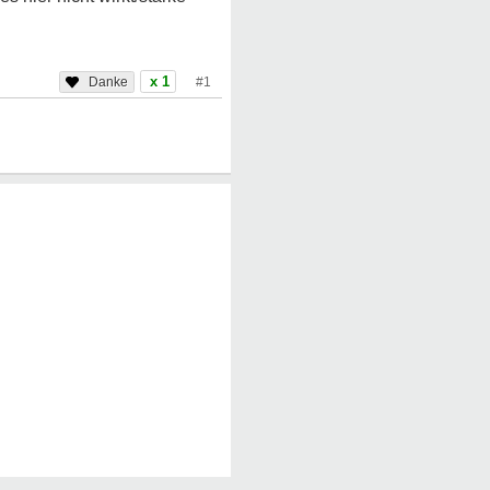
x 1
#1