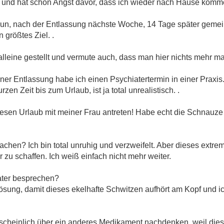
e und hat schon Angst davor, dass ich wieder nach Hause komm
 nun, nach der Entlassung nächste Woche, 14 Tage später geme
n größtes Ziel. .
 alleine gestellt und vermute auch, dass man hier nichts mehr ma
r Entlassung habe ich einen Psychiatertermin in einer Praxis.
en Zeit bis zum Urlaub, ist ja total unrealistisch. .
sen Urlaub mit meiner Frau antreten! Habe echt die Schnauze m
achen? Ich bin total unruhig und verzweifelt. Aber dieses extre
zu schaffen. Ich weiß einfach nicht mehr weiter.
ater besprechen?
sung, damit dieses ekelhafte Schwitzen aufhört am Kopf und ic
einlich über ein anderes Medikament nachdenken, weil dieses 