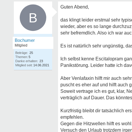
Guten Abend,
B
das klingt leider erstmal sehr ty
wieder, aber es so lange durchzuzi
sehr befremdlich. Also ich war auc
Bochumer
Mitglied
Es ist natürlich sehr ungünstig, 
Beiträge:
25
Themen:
5
Ich selbst kenne Escitalopram ga
Danke erhalten:
23
Panikstörung. Leider hatte ich 
Mitglied seit:
14.06.2021
Aber Venlafaxin hilft mir auch se
puscht es eher auf und hilft auch
Soweit vertrage ich es gut, klar, 
verträglich auf Dauer. Das könnt
Kurzfristig bleibt dir tatsächlich 
empfehlen.
Gegen die Hitzwellen hilft es woh
Versuch den Urlaub trotzdem irgen