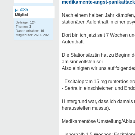
medikamente-angst-panikattack
jan085
Mitglied
Nach einem halben Jahr kämpfen, h
stationären Aufenthalt in einer psy
Beiträge:
124
Themen:
3
Danke erhalten:
16
Dort bin ich jetzt seit 7 Woche
Mitglied seit:
26.06.2025
Aufenthalt.
Die Stationsärztin hat zu Beginn
am sinnvollsten sei.
Also einigten wir uns auf folgende
- Escitalopram 15 mg runterdosier
- Sertralin einschleichen und End
Hintergrund war, dass ich damals r
herausstellen musste).
Medikamentöse Umstellung/Ablau
- innerhalb 1,5 Wochen: Escitalopr