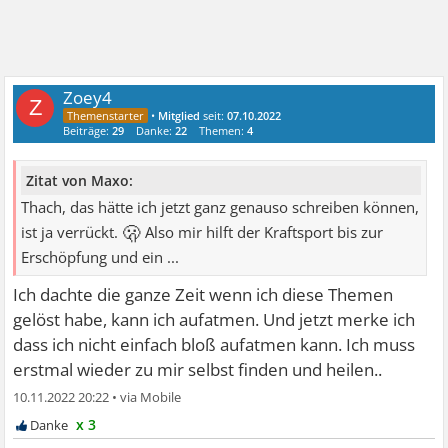
Zoey4
Z
•
Mitglied
seit:
07.10.2022
Beiträge:
29
Danke:
22
Themen:
4
Zitat von Maxo:
Thach, das hätte ich jetzt ganz genauso schreiben können,
🫢
ist ja verrückt.
Also mir hilft der Kraftsport bis zur
Erschöpfung und ein ...
Ich dachte die ganze Zeit wenn ich diese Themen
gelöst habe, kann ich aufatmen. Und jetzt merke ich
dass ich nicht einfach bloß aufatmen kann. Ich muss
erstmal wieder zu mir selbst finden und heilen..
10.11.2022 20:22
•
x 3