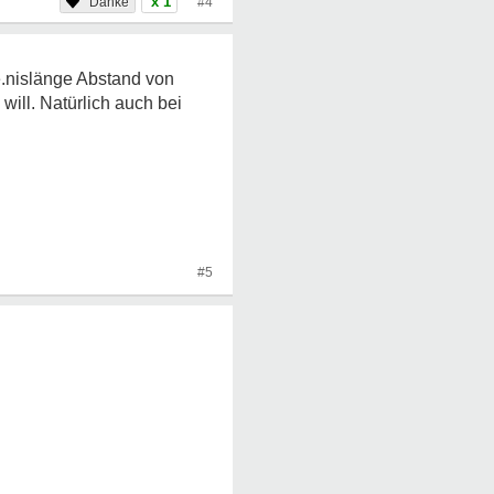
x 1
#4
.e.nislänge Abstand von
ill. Natürlich auch bei
#5