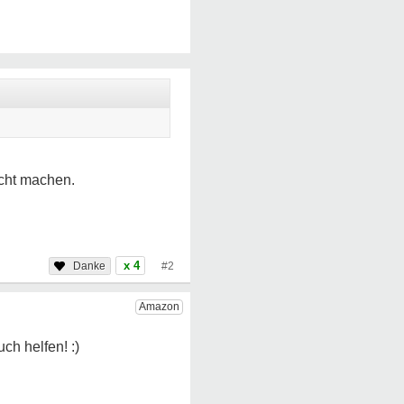
icht machen.
x 4
#2