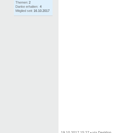
Themen:
2
Danke erhalten:
4
Mitglied seit:
16.10.2017
19.10.2017 15:27
•