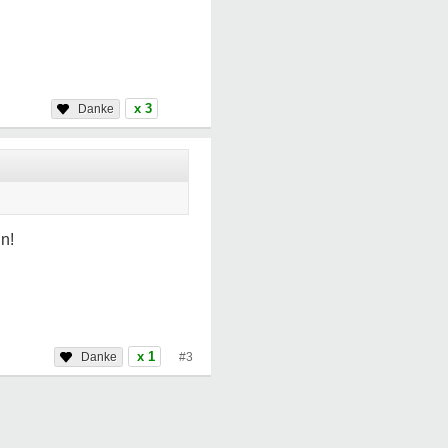
x 3
n!
x 1
#3