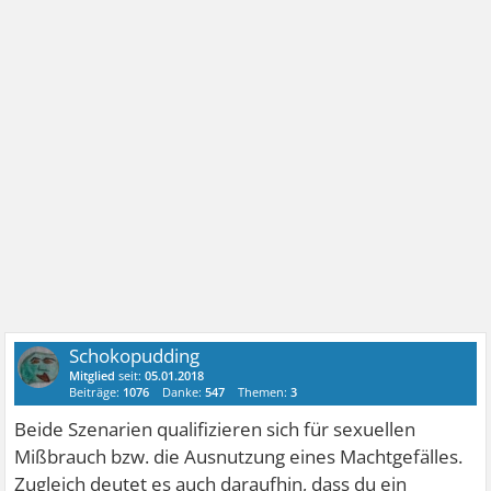
Schokopudding
Mitglied
seit:
05.01.2018
Beiträge:
1076
Danke:
547
Themen:
3
Beide Szenarien qualifizieren sich für sexuellen
Mißbrauch bzw. die Ausnutzung eines Machtgefälles.
Zugleich deutet es auch daraufhin, dass du ein