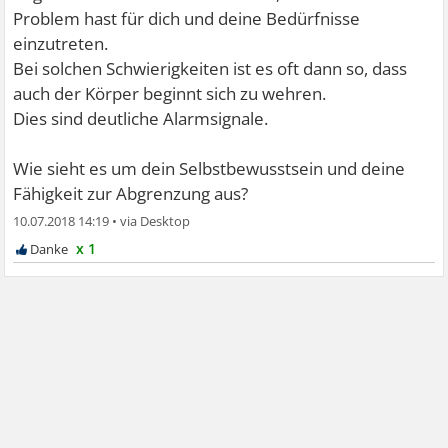
Problem hast für dich und deine Bedürfnisse
einzutreten.
Bei solchen Schwierigkeiten ist es oft dann so, dass
auch der Körper beginnt sich zu wehren.
Dies sind deutliche Alarmsignale.
Wie sieht es um dein Selbstbewusstsein und deine
Fähigkeit zur Abgrenzung aus?
10.07.2018 14:19
•
x 1