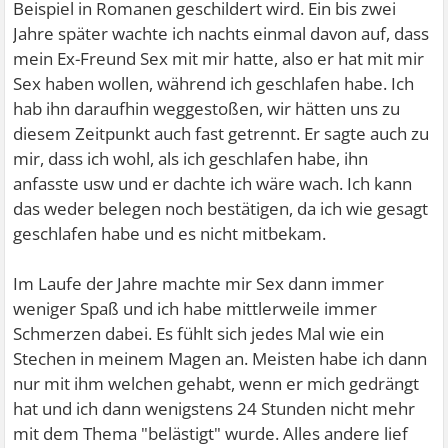
Beispiel in Romanen geschildert wird. Ein bis zwei
Jahre später wachte ich nachts einmal davon auf, dass
mein Ex-Freund Sex mit mir hatte, also er hat mit mir
Sex haben wollen, während ich geschlafen habe. Ich
hab ihn daraufhin weggestoßen, wir hätten uns zu
diesem Zeitpunkt auch fast getrennt. Er sagte auch zu
mir, dass ich wohl, als ich geschlafen habe, ihn
anfasste usw und er dachte ich wäre wach. Ich kann
das weder belegen noch bestätigen, da ich wie gesagt
geschlafen habe und es nicht mitbekam.
Im Laufe der Jahre machte mir Sex dann immer
weniger Spaß und ich habe mittlerweile immer
Schmerzen dabei. Es fühlt sich jedes Mal wie ein
Stechen in meinem Magen an. Meisten habe ich dann
nur mit ihm welchen gehabt, wenn er mich gedrängt
hat und ich dann wenigstens 24 Stunden nicht mehr
mit dem Thema "belästigt" wurde. Alles andere lief