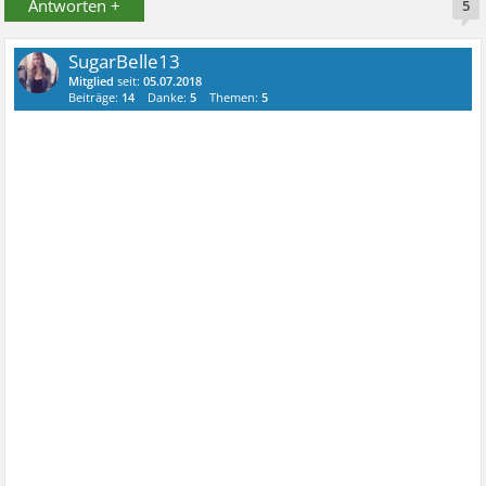
Antworten +
5
SugarBelle13
Mitglied
seit:
05.07.2018
Beiträge:
14
Danke:
5
Themen:
5