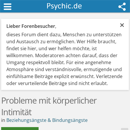
×
Lieber Forenbesucher
,
dieses Forum dient dazu, Menschen zu unterstützen
und Austausch zu ermöglichen. Wer Hilfe braucht,
findet sie hier, und wer helfen möchte, ist
willkommen. Moderatoren achten darauf, dass der
Umgang respektvoll bleibt. Für eine angenehme
Atmosphäre sind verständnisvolle, ermutigende und
einfühlsame Beiträge explizit erwünscht. Verletzende
oder verurteilende Beiträge sind nicht erlaubt.
Probleme mit körperlicher
Intimität
in
Beziehungsängste & Bindungsängste