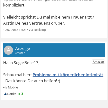
kompliziert.
Vielleicht sprichst Du mal mit einem Frauenarzt /
Ärztin Deines Vertrauens drüber.
10.07.2018 14:03
•
A
Probleme mit körperlicher Intimität
x 3