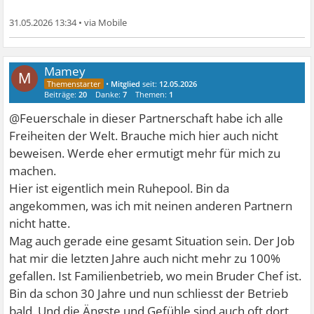
31.05.2026 13:34
•
Mamey
M
•
Mitglied
seit:
12.05.2026
Beiträge:
20
Danke:
7
Themen:
1
@Feuerschale in dieser Partnerschaft habe ich alle
Freiheiten der Welt. Brauche mich hier auch nicht
beweisen. Werde eher ermutigt mehr für mich zu
machen.
Hier ist eigentlich mein Ruhepool. Bin da
angekommen, was ich mit neinen anderen Partnern
nicht hatte.
Mag auch gerade eine gesamt Situation sein. Der Job
hat mir die letzten Jahre auch nicht mehr zu 100%
gefallen. Ist Familienbetrieb, wo mein Bruder Chef ist.
Bin da schon 30 Jahre und nun schliesst der Betrieb
bald. Und die Ängste und Gefühle sind auch oft dort