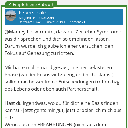
✔ Empfohlene Antwort
Feuerschale
Mitglied
seit:
21.02.2019
Beiträge:
16645
Danke:
23190
Themen:
21
@Mamey Ich vermute, dass zur Zeit eher Symptome
aus dir sprechen und dich so empfinden lassen.
Darum würde ich glaube ich eher versuchen, den
Fokus auf Genesung zu richten.
Mir hatte mal jemand gesagt, in einer belasteten
Phase (wo der Fokus viel zu eng und nicht klar ist),
sollte man besser keine Entscheidungen treffen bzgl.
des Lebens oder eben auch Partnerschaft.
Hast du irgendwas, wo du für dich eine Basis finden
kannst - jetzt gehts mir gut, jetzt probier ich mich aus
ect?
Wenn aus den ERFAHRUNGEN (nicht aus dem