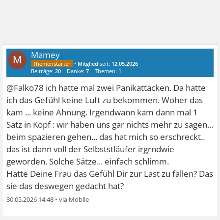
Mamey
M
•
Mitglied
seit:
12.05.2026
Beiträge:
20
Danke:
7
Themen:
1
@Falko78 ich hatte mal zwei Panikattacken. Da hatte
ich das Gefühl keine Luft zu bekommen. Woher das
kam ... keine Ahnung. Irgendwann kam dann mal 1
Satz in Kopf : wir haben uns gar nichts mehr zu sagen...
beim spazieren gehen... das hat mich so erschreckt..
das ist dann voll der Selbststläufer irgrndwie
geworden. Solche Sätze... einfach schlimm.
Hatte Deine Frau das Gefühl Dir zur Last zu fallen? Das
sie das deswegen gedacht hat?
30.05.2026 14:48
•