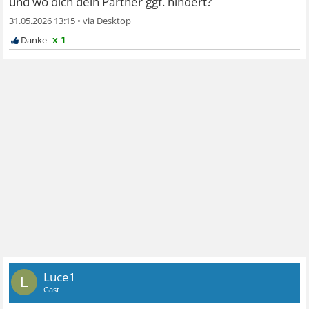
und wo dich dein Partner ggf. hindert?
31.05.2026 13:15
•
x 1
Luce1
L
Gast