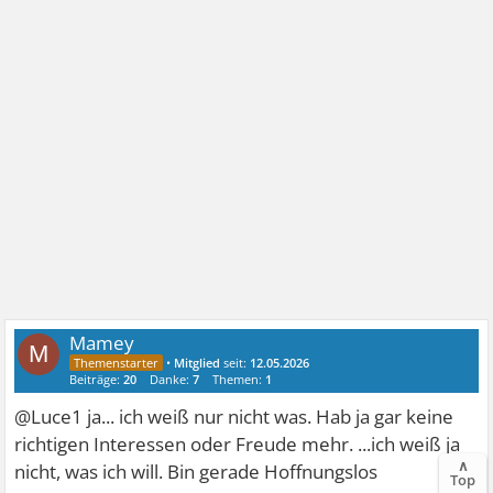
Mamey
M
•
Mitglied
seit:
12.05.2026
Beiträge:
20
Danke:
7
Themen:
1
@Luce1 ja... ich weiß nur nicht was. Hab ja gar keine
richtigen Interessen oder Freude mehr. ...ich weiß ja
∧
nicht, was ich will. Bin gerade Hoffnungslos
Top