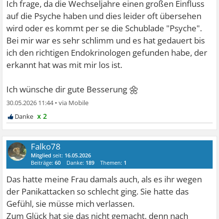
Ich frage, da die Wechseljahre einen großen Einfluss
auf die Psyche haben und dies leider oft übersehen
wird oder es kommt per se die Schublade "Psyche".
Bei mir war es sehr schlimm und es hat gedauert bis
ich den richtigen Endokrinologen gefunden habe, der
erkannt hat was mit mir los ist.
🌼
Ich wünsche dir gute Besserung
30.05.2026 11:44
•
x 2
Falko78
Mitglied
seit:
16.05.2026
Beiträge:
60
Danke:
189
Themen:
1
Das hatte meine Frau damals auch, als es ihr wegen
der Panikattacken so schlecht ging. Sie hatte das
Gefühl, sie müsse mich verlassen.
Zum Glück hat sie das nicht gemacht, denn nach