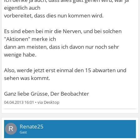
Ganz liebe Grüsse, Der Beobachter, der seit vier Nächten
eigentlich auch
nicht mehr geschlafen hat,
vorbereitet, dass dies nun kommen wird.
erstmals nun auch körperliche Angstsymptome zeigt,
nicht weiss wie seine Existenz
Es sind eben bei mir die Nerven, und bei solchen
ab August abgesichert ist, aber auf keinen Fall in die
"Aktionen" merke ich
Mühlen der Industrie oder des
dann am meisten, dass ich davon nur noch sehr
HartzIV-Systems zurückgehen wird.
wenige habe.
Also, werde jetzt erst einmal den 15 abwarten und
sehen was kommt.
Ganz liebe Grüsse, Der Beobachter
04.04.2013 16:01
•
Renate25
R
Gast