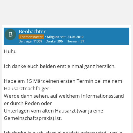
Leben in drei Minuten
unter Angst- und Stressbedingungen missverständnisfrei
und aussagekräftig er-
klären. Und jedesmal hängt die zukünftige
Beobachter
B
Existenzgrundlage davon ab.
•
Mitglied
seit:
23.04.2010
Beiträge:
11369
Danke:
396
Themen:
31
Eigentlich kenne ich diesen Kreislauf ja nun schon seit
Huhu
vielen Jahren, habe grosse
Übung in diesem Spiel. Aber diesmal ist etwas anders,
Ich danke euch beiden erst einmal ganz herzlich.
meine innere Stimme schreit
NEIN.
Habe am 15 März einen ersten Termin bei meinem
Endweder gibt/lässt man mir die staatlichen Almosen, um
Hausarztnachfolger.
mein zurückgezogenes Le-
Werde dann sehen, auf welchem Informationsstand
ben in Würde, also ohne ständig bettelnd durch die
er durch Reden oder
Amtsstuben kriechen zu müssen,
Unterlagen vom alten Hausarzt (war ja eine
zu ende leben zu können. Oder dieses Leben hat eben
Gemeinschaftspraxis) ist.
einfach ein Ende.
Ich denke ja auch, dass alles glatt gehen wird, war ja