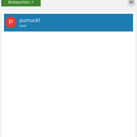
Antworten +
82
pumuckl
P
Gast