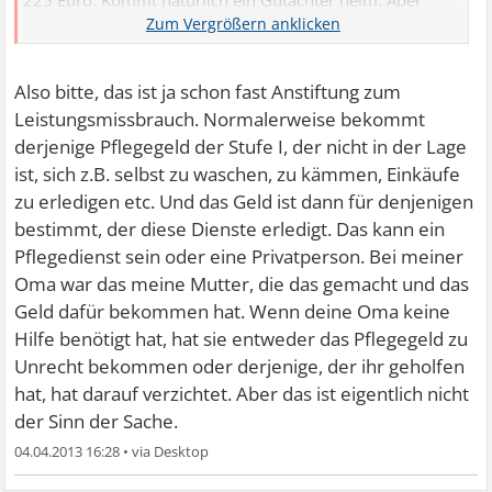
225 Euro. Kommt natürlich ein Gutachter heim. Aber
davon kann man sich dann halt Dienste "kaufen". Wie
Rotes Kreuz, Essen auf Rädern etc. Aber das prüft keiner.
Man bekommt das cash aufs Konto und kann damit tun
Also bitte, das ist ja schon fast Anstiftung zum
und lassen, was man will. Hat meine Oma bekommen.
Leistungsmissbrauch. Normalerweise bekommt
War ein netter Betrag zu ihrer mickrigen Rente von 600
derjenige Pflegegeld der Stufe I, der nicht in der Lage
Euro. Ich weiß also, wie es ist, mit so wenig Geld zu leben.
ist, sich z.B. selbst zu waschen, zu kämmen, Einkäufe
zu erledigen etc. Und das Geld ist dann für denjenigen
bestimmt, der diese Dienste erledigt. Das kann ein
Pflegedienst sein oder eine Privatperson. Bei meiner
Oma war das meine Mutter, die das gemacht und das
Geld dafür bekommen hat. Wenn deine Oma keine
Hilfe benötigt hat, hat sie entweder das Pflegegeld zu
Unrecht bekommen oder derjenige, der ihr geholfen
hat, hat darauf verzichtet. Aber das ist eigentlich nicht
der Sinn der Sache.
04.04.2013 16:28
•