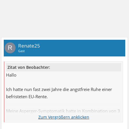
Renate25
R
Gast
Zitat von Beobachter:
Hallo
Ich hatte nun fast zwei Jahre die angstfreie Ruhe einer
befristeten EU-Rente.
Meine Asperger-Symptomatik hatte in Kombination von 3
aufeinanderfolgenden
Mobbingkündigungen in den Jahren 1997 bis 2001, und