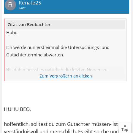
Renate25
R
Gast
Zitat von Beobachter:
Huhu
Ich werde nun erst einmal die Untersuchungs- und
Gutachtertermine abwarten.
Bis dahin heisst es natürlich die letzten Nerven zu
behalten, will mir dazu auch
beim neuen Hausarzttermin am 15.März vorübergehend
wieder Citalopram und
ein zusätzliches Notfallmedikament verschreiben lassen.
HUHU BEO,
Erst wenn die Rentenverlängerung wirklich abgelehnt
werden sollte, werde ich
hoffentlich, solltest du zum Gutachter müssen- ist er
∧
mir überlegen, wie ich weitermache (wird sonst im
Top
verständnisvoll und menschlich. Es gibt solche und