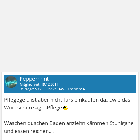
Peppermint
Mitglied
seit:
19.12.2011
Beiträge:
5953
Danke:
145
Themen:
4
Pflegegeld ist aber nicht fürs einkaufen da.....wie das
Wort schon sagt...Pflege
Waschen duschen Baden anziehn kämmen Stuhlgang
und essen reichen....