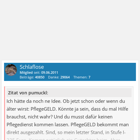
"Aktionen" merke ich
dann am meisten, dass ich davon nur noch sehr wenige
habe.
Also, werde jetzt erst einmal den 15 abwarten und sehen
was kommt.
Ganz liebe Grüsse, Der Beobachter
Schlaflose
Mitglied
seit:
09.06.2011
Beiträge:
40850
Danke:
29064
Themen:
7
Zitat von pumuckl:
Ich hätte da noch ne Idee. Ob jetzt schon oder wenn du
älter wirst: PflegeGELD. Könnte ja sein, dass du mal Hilfe
brauchst, nicht wahr? Und du musst dafür keinen
Pflegedienst kommen lassen. PflegeGELD bekommt man
direkt ausgezahlt. Sind, so mein letzter Stand, in Stufe I-