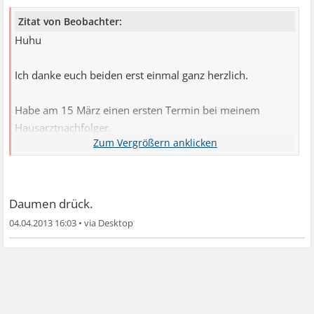
Zitat von Beobachter:
Huhu
Ich danke euch beiden erst einmal ganz herzlich.
Habe am 15 März einen ersten Termin bei meinem
Hausarztnachfolger.
Werde dann sehen, auf welchem Informationsstand er
durch Reden oder
Unterlagen vom alten Hausarzt (war ja eine
Gemeinschaftspraxis) ist.
Daumen drück.
04.04.2013 16:03
•
Ich denke ja auch, dass alles glatt gehen wird, war ja
eigentlich auch
vorbereitet, dass dies nun kommen wird.
Es sind eben bei mir die Nerven, und bei solchen