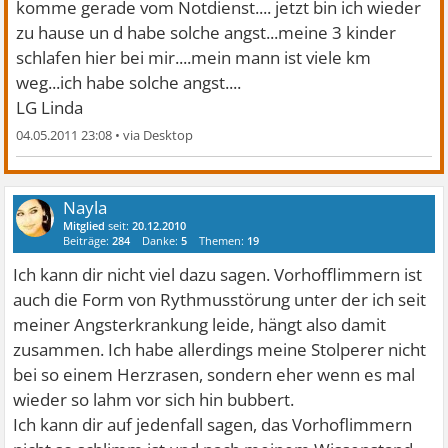
komme gerade vom Notdienst....
jetzt bin ich wieder
zu hause un d habe solche angst...meine 3 kinder
schlafen hier bei mir....mein mann ist viele km
weg...ich habe solche angst....
LG Linda
04.05.2011 23:08
•
Nayla
Mitglied
seit:
20.12.2010
Beiträge:
284
Danke:
5
Themen:
19
Ich kann dir nicht viel dazu sagen. Vorhofflimmern ist
auch die Form von Rythmusstörung unter der ich seit
meiner Angsterkrankung leide, hängt also damit
zusammen. Ich habe allerdings meine Stolperer nicht
bei so einem Herzrasen, sondern eher wenn es mal
wieder so lahm vor sich hin bubbert.
Ich kann dir auf jedenfall sagen, das Vorhoflimmern