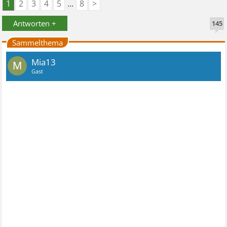
1
2
3
4
5
...
8
>
Antworten +
145
Sammelthema
Mia13
M
Gast