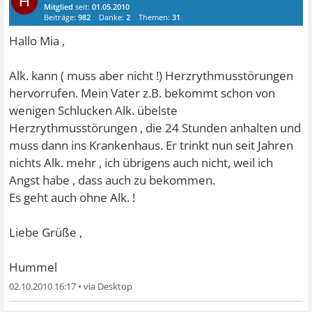
H
Mitglied
seit:
01.05.2010
Beiträge:
982
Danke:
2
Themen:
31
Hallo Mia ,
Alk. kann ( muss aber nicht !) Herzrythmusstörungen
hervorrufen. Mein Vater z.B. bekommt schon von
wenigen Schlucken Alk. übelste
Herzrythmusstörungen , die 24 Stunden anhalten und
muss dann ins Krankenhaus. Er trinkt nun seit Jahren
nichts Alk. mehr , ich übrigens auch nicht, weil ich
Angst habe , dass auch zu bekommen.
Es geht auch ohne Alk. !
Liebe Grüße ,
Hummel
02.10.2010 16:17
•