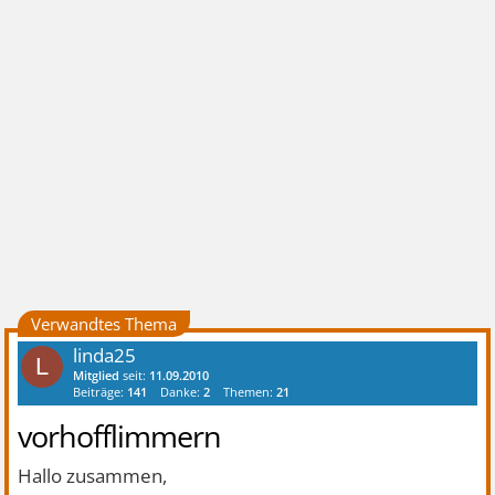
Verwandtes Thema
linda25
L
Mitglied
seit:
11.09.2010
Beiträge:
141
Danke:
2
Themen:
21
vorhofflimmern
Hallo zusammen,