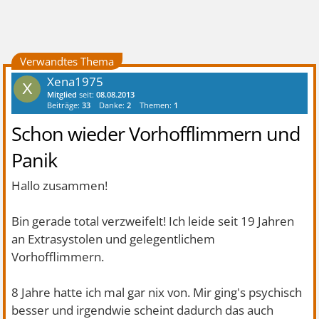
Verwandtes Thema
Xena1975
X
Mitglied
seit:
08.08.2013
Beiträge:
33
Danke:
2
Themen:
1
Schon wieder Vorhofflimmern und
Panik
Hallo zusammen!
Bin gerade total verzweifelt! Ich leide seit 19 Jahren
an Extrasystolen und gelegentlichem
Vorhofflimmern.
8 Jahre hatte ich mal gar nix von. Mir ging's psychisch
besser und irgendwie scheint dadurch das auch