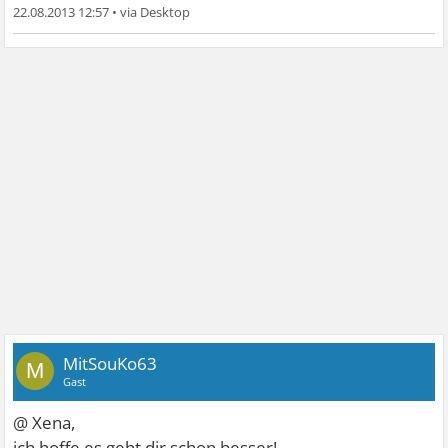
22.08.2013 12:57
•
MitSouKo63
M
Gast
@ Xena,
ich hoffe es geht dir schon besser!