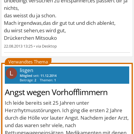
unbedingt versuchen zu entspannen,es passiert dir ja
nichts,
das weisst du ja schon.
Mach irgendwas,das dir gut tut und dich ablenkt,
du wirst sehen,es wird gut,
Drückerchen Mitsouko
22.08.2013 13:25
•
Verwandtes Thema
lisgen
L
Mitglied
seit:
11.12.2014
Beiträge:
2
Themen:
1
Angst wegen Vorhofflimmern
Ich leide bereits seit 25 Jahren unter
Herzrhytmusstörungen. Ich ging die ersten 2 Jahre
durch die Hölle vor lauter Angst. Nachdem jeder Arzt,
und das waren sehr viele, nach
Rettungswageneinsätzen, Medikamenten mit denen