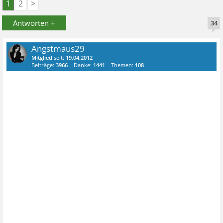
1
2
>
Antworten +
34
Angstmaus29
Mitglied
seit:
19.04.2012
Beiträge:
3966
Danke:
1441
Themen:
108