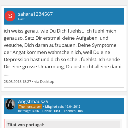
sahara1234567
S
Gast
ich weiss genau, wie Du Dich fuehlst, ich fuehl mich
genauso. Setz Dir erstmal kleine Aufgaben, und
vesuche, Dich daran aufzubauen. Deine Symptome
der Angat kommen wahrscheinlich, weil Du eine
Depression hast und dich so schei. fuehlst. Ich sende
Dir eine grosse Umarmung, Du bist nicht alleine damit
.....
28.03.2018 18:27
•
Angstmaus29
•
Mitglied
seit:
19.04.2012
Beiträge:
3966
Danke:
1441
Themen:
108
Zitat von portugal: