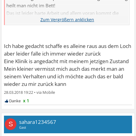
heilt man nicht im Bett!
Das ist leider harte Arbeit und allem voran kommt die
Einsicht, dass man psychisch krank ist und eben nicht
körperlich.
Ich denke auch, dass du ohne Medikamente und Therapie
Ich habe gedacht schaffe es alleine raus aus dem Loch
aus dem Loch nicht raus kommst.
aber leider falle ich immer wieder zurück
Vielleicht ist es ja auch für dich eine Möglichkeit in eine
Eine Klinik is angedacht mit meinem jetzigen Zustand
Klinik zu gehenund dort mit den Medikamenten
Mein kleiner vermisst mich auch das merkt man an
anzufangen?
seinem Verhalten und ich möchte auch das er bald
Dort wärst du dann nicht allein mit deiner ANgst vor
wieder zu mir zurück kann
diesen Medikamenten.
28.03.2018 19:22
•
Vielleicht könnte das den Mut steigern etwas zu nehmen.
x 1
Nur halt jammern und sich den alten Zustand wieder
zurück zu wünschen aber eben nichts, gar nichts dafür
sahara1234567
S
tun wird schlicht und einfach nciht helfen.
Gast
TU WAS! Für dichund für deinen Sohn der sicher auch