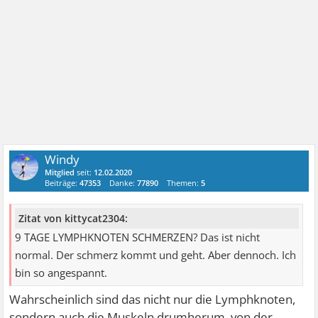
Windy
Mitglied
seit:
12.02.2020
Beiträge:
47353
Danke:
77890
Themen:
5
Zitat von kittycat2304:
9 TAGE LYMPHKNOTEN SCHMERZEN? Das ist nicht
normal. Der schmerz kommt und geht. Aber dennoch. Ich
bin so angespannt.
Wahrscheinlich sind das nicht nur die Lymphknoten,
sondern auch die Muskeln drumherum, von der