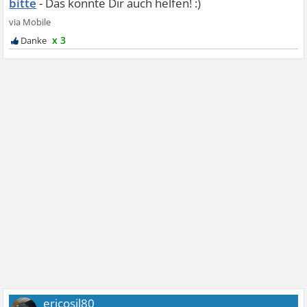
bitte
x 3
ericosil80