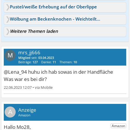
Pustel/weiße Erhebung auf der Oberlippe
Wölbung am Beckenknochen - Weichteiltumor?
Weitere Themen laden
mrs_jj666
M
Mitglied
seit:
03.04.2023
Beiträge:
127
Danke:
11
Themen:
10
@Lena_94 huhu ich hab sowas in der Handfläche
Was war es bei dir?
22.06.2023 12:07
•
A