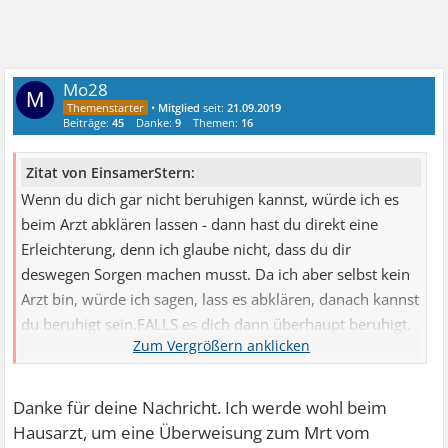
Mo28
M
•
Mitglied
seit:
21.09.2019
Beiträge:
45
Danke:
9
Themen:
16
Zitat von EinsamerStern:
Wenn du dich gar nicht beruhigen kannst, würde ich es
beim Arzt abklären lassen - dann hast du direkt eine
Erleichterung, denn ich glaube nicht, dass du dir
deswegen Sorgen machen musst. Da ich aber selbst kein
Arzt bin, würde ich sagen, lass es abklären, danach kannst
du beruhigt sein.FALLS es dich dann überhaupt beruhigt.
Bei mir halten diese Beruhigungen nach Arztbesuchen nie
so sehr lange an...
Danke für deine Nachricht. Ich werde wohl beim
Hausarzt, um eine Überweisung zum Mrt vom