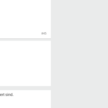
#45
rt sind.