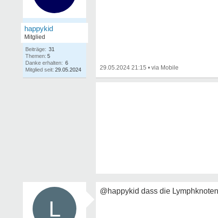
happykid
Mitglied
Beiträge:
31
Themen:
5
Danke erhalten:
6
29.05.2024 21:15
•
Mitglied seit:
29.05.2024
@happykid dass die Lymphknoten a
L