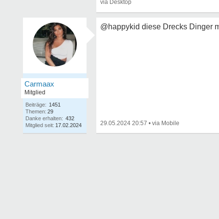
@happykid diese Drecks Dinger m
Carmaax
Mitglied
Beiträge:
1451
Themen:
29
Danke erhalten:
432
29.05.2024 20:57
•
Mitglied seit:
17.02.2024