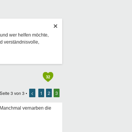
×
 und wer helfen möchte,
d verständnisvolle,
32
<
1
2
3
 Seite
3
von
3
•
. Manchmal vernarben die