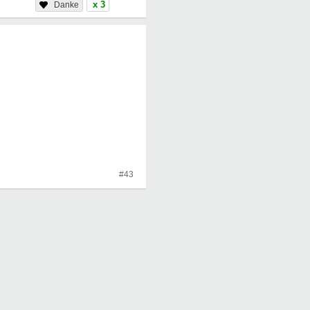
x 3
#43