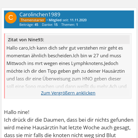
Carolinchen1989
C
•
Mitglied
seit:
11.11.2020
Beiträge:
45
Danke:
15
Themen:
1
Zitat von Nine93:
Hallo caro,Ich kann dich sehr gut verstehen mir geht es
momentan ähnlich bescheiden.Ich bin w 27 und muss
Mittwoch ins mrt wegen eines Lymphknotens.Jedoch
möchte ich dir den Tipp geben geh zu deiner Hausärztin
und lass dir eine Überweisung zum HNO geben dieser
soll eine Sono machen und dann weißt du mehr.Ach und
das brennen hab ich ab und an auch das kommt bei mir
von einem stillen Reflux.Ganz liebe Grüße Nine
Hallo nine!
Ich drück dir die Daumen, dass bei dir nichts gefunden
wird meine Hausärztin hat letzte Woche auch gesagt,
dass sie mir falls die knoten nicht weg sind Blut