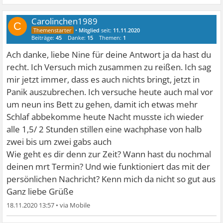
Carolinchen1989
C
•
Mitglied
seit:
11.11.2020
Beiträge:
45
Danke:
15
Themen:
1
Ach danke, liebe Nine für deine Antwort ja da hast du
recht. Ich Versuch mich zusammen zu reißen. Ich sag
mir jetzt immer, dass es auch nichts bringt, jetzt in
Panik auszubrechen. Ich versuche heute auch mal vor
um neun ins Bett zu gehen, damit ich etwas mehr
Schlaf abbekomme heute Nacht musste ich wieder
alle 1,5/ 2 Stunden stillen eine wachphase von halb
zwei bis um zwei gabs auch
Wie geht es dir denn zur Zeit? Wann hast du nochmal
deinen mrt Termin? Und wie funktioniert das mit der
persönlichen Nachricht? Kenn mich da nicht so gut aus
Ganz liebe Grüße
18.11.2020 13:57
•