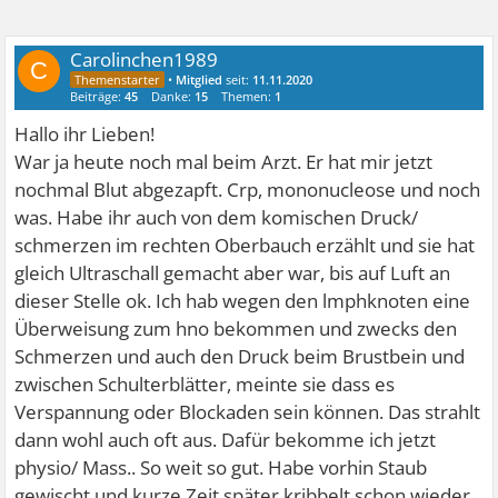
Carolinchen1989
C
•
Mitglied
seit:
11.11.2020
Beiträge:
45
Danke:
15
Themen:
1
Hallo ihr Lieben!
War ja heute noch mal beim Arzt. Er hat mir jetzt
nochmal Blut abgezapft. Crp, mononucleose und noch
was. Habe ihr auch von dem komischen Druck/
schmerzen im rechten Oberbauch erzählt und sie hat
gleich Ultraschall gemacht aber war, bis auf Luft an
dieser Stelle ok. Ich hab wegen den lmphknoten eine
Überweisung zum hno bekommen und zwecks den
Schmerzen und auch den Druck beim Brustbein und
zwischen Schulterblätter, meinte sie dass es
Verspannung oder Blockaden sein können. Das strahlt
dann wohl auch oft aus. Dafür bekomme ich jetzt
physio/ Mass.. So weit so gut. Habe vorhin Staub
gewischt und kurze Zeit später kribbelt schon wieder