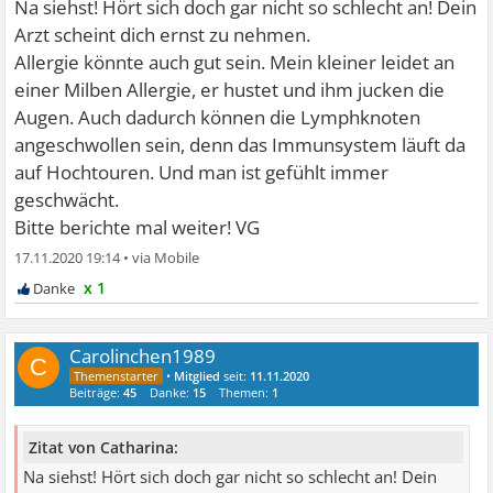
Na siehst! Hört sich doch gar nicht so schlecht an! Dein
Arzt scheint dich ernst zu nehmen.
Allergie könnte auch gut sein. Mein kleiner leidet an
einer Milben Allergie, er hustet und ihm jucken die
Augen. Auch dadurch können die Lymphknoten
angeschwollen sein, denn das Immunsystem läuft da
auf Hochtouren. Und man ist gefühlt immer
geschwächt.
Bitte berichte mal weiter! VG
17.11.2020 19:14
•
x 1
Carolinchen1989
C
•
Mitglied
seit:
11.11.2020
Beiträge:
45
Danke:
15
Themen:
1
Zitat von Catharina:
Na siehst! Hört sich doch gar nicht so schlecht an! Dein