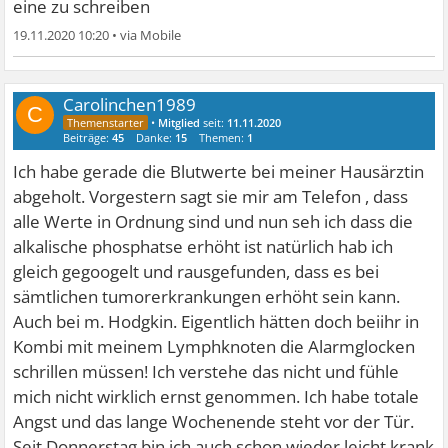
eine zu schreiben
19.11.2020 10:20
•
Carolinchen1989
C
•
Mitglied
seit:
11.11.2020
Beiträge:
45
Danke:
15
Themen:
1
Ich habe gerade die Blutwerte bei meiner Hausärztin
abgeholt. Vorgestern sagt sie mir am Telefon , dass
alle Werte in Ordnung sind und nun seh ich dass die
alkalische phosphatse erhöht ist natürlich hab ich
gleich gegoogelt und rausgefunden, dass es bei
sämtlichen tumorerkrankungen erhöht sein kann.
Auch bei m. Hodgkin. Eigentlich hätten doch beiihr in
Kombi mit meinem Lymphknoten die Alarmglocken
schrillen müssen! Ich verstehe das nicht und fühle
mich nicht wirklich ernst genommen. Ich habe totale
Angst und das lange Wochenende steht vor der Tür.
Seit Donnerstag bin ich auch schon wieder leicht krank