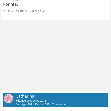
deine Diagnose erfahren denn zu jedem Symptom wirst
konnte.
du irgendeinen Krebs finden der passt.Ganz liebe
17.11.2020 18:51
•
GrüßeNine
Catharina
Mitglied
seit:
06.07.2018
Beiträge:
997
Danke:
597
Themen:
4