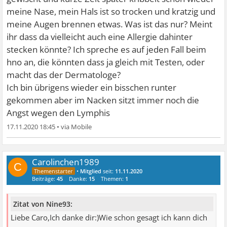
meine Nase, mein Hals ist so trocken und kratzig und
meine Augen brennen etwas. Was ist das nur? Meint
ihr dass da vielleicht auch eine Allergie dahinter
stecken könnte? Ich spreche es auf jeden Fall beim
hno an, die könnten dass ja gleich mit Testen, oder
macht das der Dermatologe?
Ich bin übrigens wieder ein bisschen runter
gekommen aber im Nacken sitzt immer noch die
Angst wegen den Lymphis
17.11.2020 18:45
•
Carolinchen1989
C
•
Mitglied
seit:
11.11.2020
Beiträge:
45
Danke:
15
Themen:
1
Zitat von Nine93:
Liebe Caro,Ich danke dir:)Wie schon gesagt ich kann dich