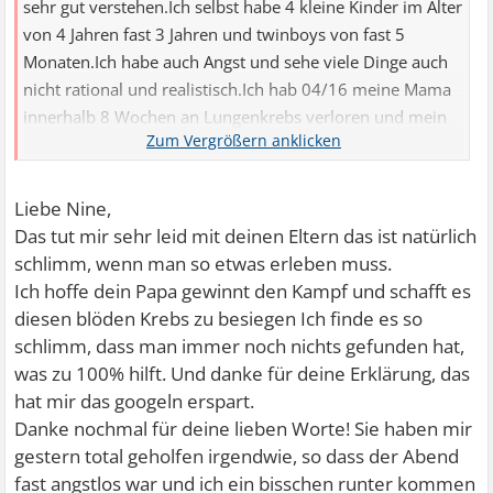
sehr gut verstehen.Ich selbst habe 4 kleine Kinder im Alter
von 4 Jahren fast 3 Jahren und twinboys von fast 5
Monaten.Ich habe auch Angst und sehe viele Dinge auch
nicht rational und realistisch.Ich hab 04/16 meine Mama
innerhalb 8 Wochen an Lungenkrebs verloren und mein
Papa hat auch Lungenkrebs und kämpft seit fast 2 Jahren
dagegen mit allen 4 Wochen Chemo.Deshalb ich habe
auch Angst...und kann dich sehr gut verstehen...ich denke
Liebe Nine,
auch es könnte was schlimmes sein.Doch ich komme
Das tut mir sehr leid mit deinen Eltern das ist natürlich
selbst aus der Pflege und in guten Phasen weiß ich das es
schlimm, wenn man so etwas erleben muss.
auch diverse harmlose Begründungen für geschwolle
Ich hoffe dein Papa gewinnt den Kampf und schafft es
Lymphknoten gibt.Und der Stille Reflux ist das nicht die
diesen blöden Krebs zu besiegen Ich finde es so
Magensäure sondern Gase aus dem Magen noch oben
schlimm, dass man immer noch nichts gefunden hat,
steigt und somit die Atemwege die Mundschleimhaut und
was zu 100% hilft. Und danke für deine Erklärung, das
Zahnfleisch reizt.Mach dich aber bitte nicht all zu sehr
hat mir das googeln erspart.
verrückt ich weiß leichter gesagt als getan....jedoch
Danke nochmal für deine lieben Worte! Sie haben mir
möchte ich dir mut zusprechen.Und bitte lass das googeln
gestern total geholfen irgendwie, so dass der Abend
denn in aller erster Linie wirst du niemals über Google
fast angstlos war und ich ein bisschen runter kommen