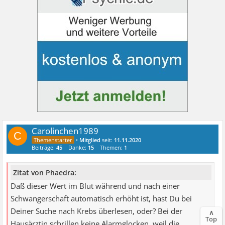
Carolinchen1989
C
•
Mitglied
seit:
11.11.2020
Beiträge:
45
Danke:
15
Themen:
1
Zitat von Phaedra:
Daß dieser Wert im Blut während und nach einer
Schwangerschaft automatisch erhöht ist, hast Du bei
Deiner Suche nach Krebs überlesen, oder? Bei der
∧
Top
Hausärztin schrillen keine Alarmglocken, weil die