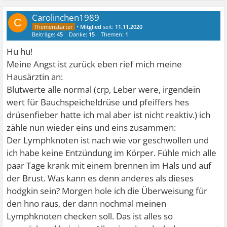
Carolinchen1989
C
•
Mitglied
seit:
11.11.2020
Beiträge:
45
Danke:
15
Themen:
1
Hu hu!
Meine Angst ist zurück eben rief mich meine
Hausärztin an:
Blutwerte alle normal (crp, Leber were, irgendein
wert für Bauchspeicheldrüse und pfeiffers hes
drüsenfieber hatte ich mal aber ist nicht reaktiv.) ich
zähle nun wieder eins und eins zusammen:
Der Lymphknoten ist nach wie vor geschwollen und
ich habe keine Entzündung im Körper. Fühle mich alle
paar Tage krank mit einem brennen im Hals und auf
der Brust. Was kann es denn anderes als dieses
hodgkin sein? Morgen hole ich die Überweisung für
den hno raus, der dann nochmal meinen
Lymphknoten checken soll. Das ist alles so