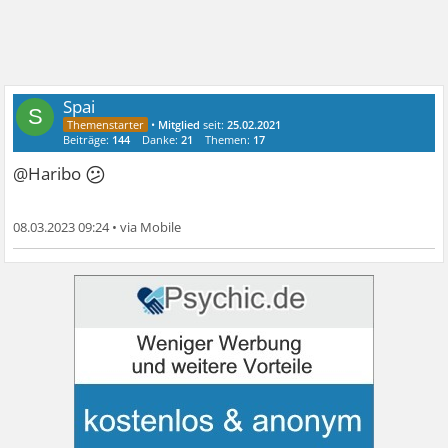
Spai
S
•
Mitglied
seit:
25.02.2021
Beiträge:
144
Danke:
21
Themen:
17
😕
@Haribo
08.03.2023 09:24
•