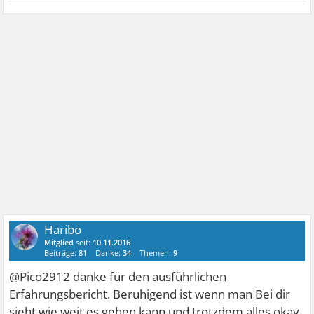
Haribo
Mitglied
seit:
10.11.2016
Beiträge:
81
Danke:
34
Themen:
9
@Pico2912 danke für den ausführlichen
Erfahrungsbericht. Beruhigend ist wenn man Bei dir
sieht wie weit es gehen kann und trotzdem alles okay