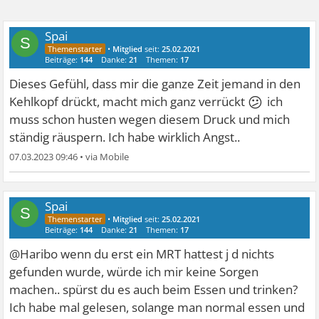
Spai
S
•
Mitglied
seit:
25.02.2021
Beiträge:
144
Danke:
21
Themen:
17
Dieses Gefühl, dass mir die ganze Zeit jemand in den
😕
Kehlkopf drückt, macht mich ganz verrückt
ich
muss schon husten wegen diesem Druck und mich
ständig räuspern. Ich habe wirklich Angst..
07.03.2023 09:46
•
Spai
S
•
Mitglied
seit:
25.02.2021
Beiträge:
144
Danke:
21
Themen:
17
@Haribo wenn du erst ein MRT hattest j d nichts
gefunden wurde, würde ich mir keine Sorgen
machen.. spürst du es auch beim Essen und trinken?
Ich habe mal gelesen, solange man normal essen und