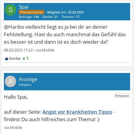
Spai
S
•
Mitglied
seit:
25.02.2021
Beiträge:
144
Danke:
21
Themen:
17
@Haribo vielleicht liegt es ja bei dir an deiner
Fehlstellung. Hast du auch manchmal das Gefühl das
es besser ist und dann ist es doch wieder da?
08.03.2023 17:22
•
x 1
A
Angst vor Krankheiten Tipps