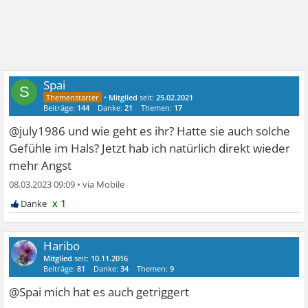
Spai
S
•
Mitglied
seit:
25.02.2021
Beiträge:
144
Danke:
21
Themen:
17
@july1986 und wie geht es ihr? Hatte sie auch solche
Gefühle im Hals? Jetzt hab ich natürlich direkt wieder
mehr Angst
08.03.2023 09:09
•
x 1
Haribo
Mitglied
seit:
10.11.2016
Beiträge:
81
Danke:
34
Themen:
9
@Spai mich hat es auch getriggert