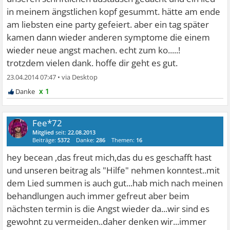
in meinem ängstlichen kopf gesummt. hätte am ende
am liebsten eine party gefeiert. aber ein tag später
kamen dann wieder anderen symptome die einem
wieder neue angst machen. echt zum ko.....!
trotzdem vielen dank. hoffe dir geht es gut.
23.04.2014 07:47
•
x 1
Fee*72
Mitglied
seit:
22.08.2013
Beiträge:
5372
Danke:
286
Themen:
16
hey becean ,das freut mich,das du es geschafft hast
und unseren beitrag als "Hilfe" nehmen konntest..mit
dem Lied summen is auch gut...hab mich nach meinen
behandlungen auch immer gefreut aber beim
nächsten termin is die Angst wieder da...wir sind es
gewohnt zu vermeiden..daher denken wir...immer