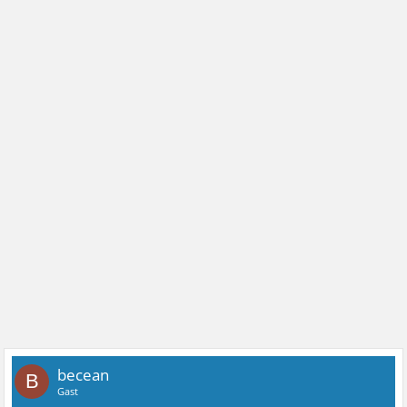
becean
B
Gast