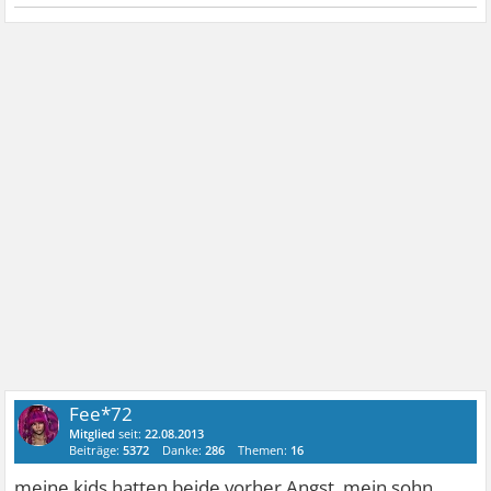
Fee*72
Mitglied
seit:
22.08.2013
Beiträge:
5372
Danke:
286
Themen:
16
meine kids hatten beide vorher Angst..mein sohn