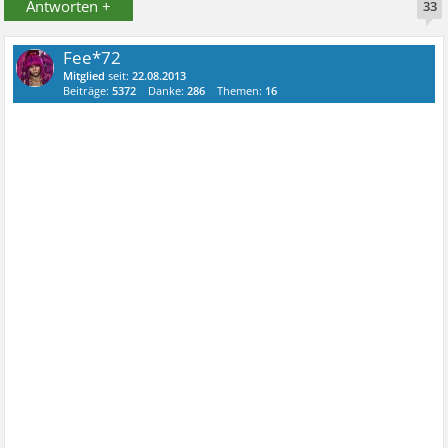
Antworten +
33
Fee*72
Mitglied
seit:
22.08.2013
Beiträge:
5372
Danke:
286
Themen:
16