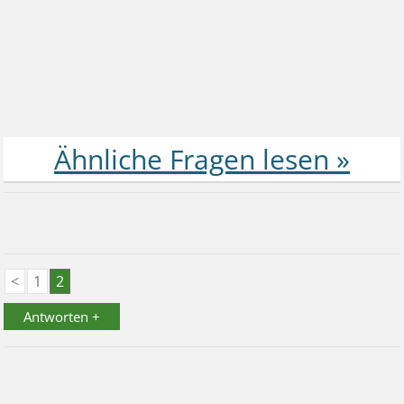
<
1
2
Antworten +