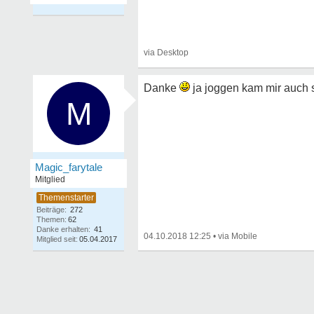
Danke
ja joggen kam mir auch s
M
Magic_farytale
Mitglied
Beiträge:
272
Themen:
62
Danke erhalten:
41
04.10.2018 12:25
•
Mitglied seit:
05.04.2017