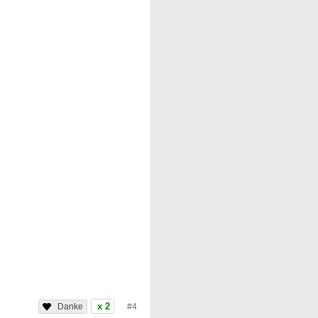
x 2
#4