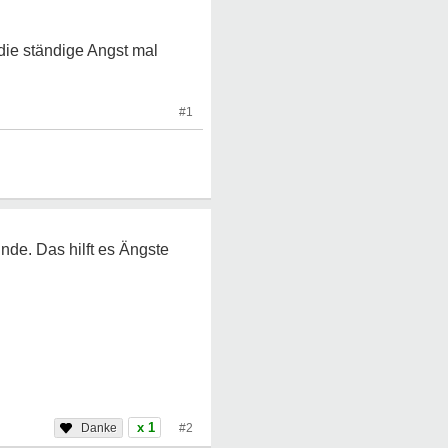
die ständige Angst mal
#1
unde. Das hilft es Ängste
x 1
#2