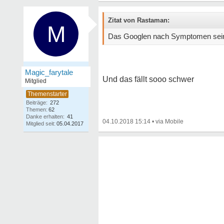
Zitat von Rastaman:
M
Das Googlen nach Symptomen sein l
Magic_farytale
Und das fällt sooo schwer
Mitglied
Beiträge:
272
Themen:
62
Danke erhalten:
41
04.10.2018 15:14
•
Mitglied seit:
05.04.2017