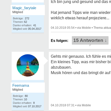
Ich bin jung und gesund und das 
Magic_farytale
Mitglied
Hat jemand Tipps wie man wieder l
wirklich etwas herauf projeziere...
Beiträge:
272
Themen:
62
Danke erhalten:
41
04.10.2018 05:54
•
•
Mitglied seit:
05.04.2017
15 Antworten ↓
Gehts mir genauso. Ich fühle es mit
Ein kleines Tipp, was mir bisher bi
abzubauen.
Musik hören und das bringt dir a
Feemama
Mitglied
Beiträge:
80
Themen:
10
Danke erhalten:
8
04.10.2018 07:31
•
Mitglied seit:
07.10.2017