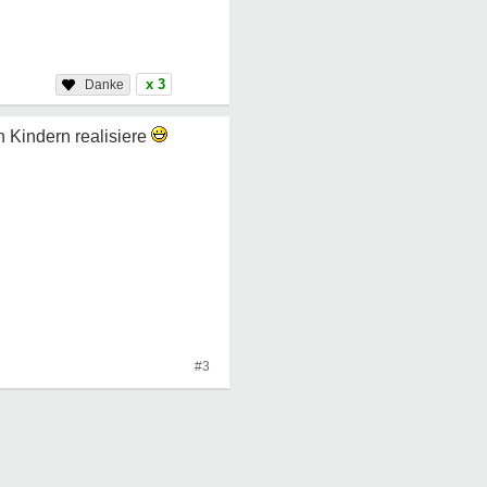
x 3
 Kindern realisiere
#3