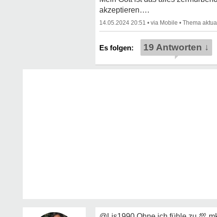
akzeptieren….
14.05.2024 20:51
•
•
19 Antworten ↓
@Lis1990 Ohne ich fühle zu
💯
mk