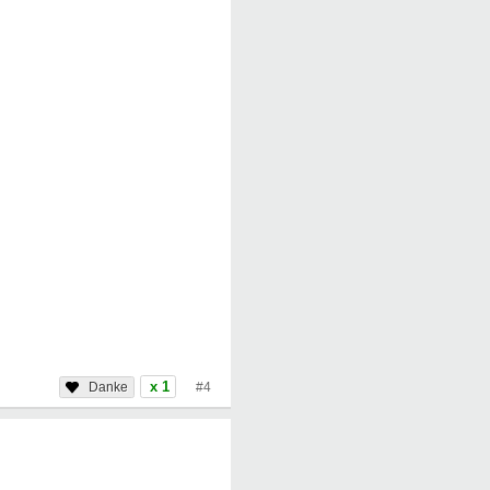
x 1
#4