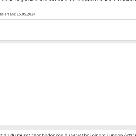
15.05.2024
t dir du musst aher bedenken du warst bei einem Lungen Artzr 