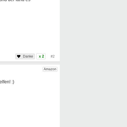
x 2
#2