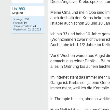
Diese Angst vor Krebs speziell Lu
Lis1990
Meine Oma und mein Opa sind im A
Mitglied
auch deshalb den Krebs bekommen
Beiträge:
230
Themen:
50
Ist aber auch schon 20 und 10 Ja
Danke erhalten:
74
Mitglied seit:
02.11.2023
Ich bin 33 und habe 10 Jahre gera
(Wohnzimmer) zwar nicht wenn ich
Auch habe ich 1 1/2 Jahre im Kell
Vor 6 Wochen wurde aus Angst die
gemacht aus reiner Panik…. Beim 
alles in Ordnung bis auf ein leich
Im Internet steht das immer mehr 
Gange ist. Krebs soll ja eine Gen
immer mehr, weil ich die Kontroll
In Therapie bin ich, aber so wirklic
Mein Gott ist das alles zermürben