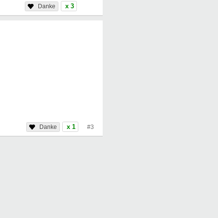
x 3
x 1
#3