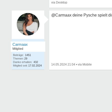
@Carmaax deine Pysche spielt dir 
Carmaax
Mitglied
Beiträge:
1451
Themen:
29
Danke erhalten:
432
14.05.2024 21:04
•
Mitglied seit:
17.02.2024