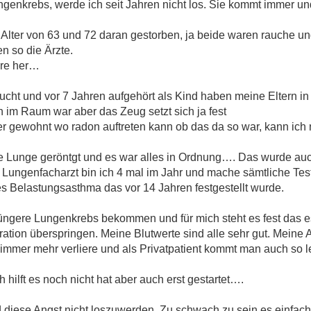
ngenkrebs, werde ich seit Jahren nicht los. Sie kommt immer u
lter von 63 und 72 daran gestorben, ja beide waren rauche un
 so die Ärzte.
hre her…
ucht und vor 7 Jahren aufgehört als Kind haben meine Eltern 
 im Raum war aber das Zeug setzt sich ja fest
er gewohnt wo radon auftreten kann ob das da so war, kann ich
 Lunge geröntgt und es war alles in Ordnung…. Das wurde auc
Lungenfacharzt bin ich 4 mal im Jahr und mache sämtliche Test
tes Belastungsasthma das vor 14 Jahren festgestellt wurde.
jüngere Lungenkrebs bekommen und für mich steht es fest das es
eration überspringen. Meine Blutwerte sind alle sehr gut. Mein
e immer mehr verliere und als Privatpatient kommt man auch so l
h hilft es noch nicht hat aber auch erst gestartet….
d diese Angst nicht loszuwerden. Zu schwach zu sein es einfac