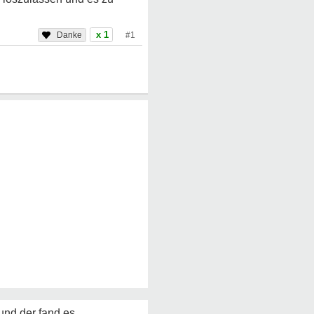
x 1
#1
und der fand es