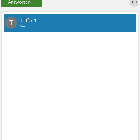
Antworten +
63
Tuffie1
T
Gast