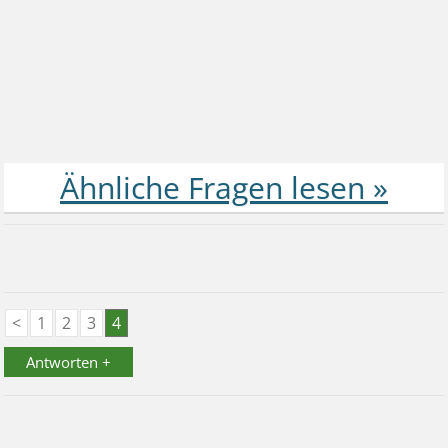
<
1
2
3
4
Antworten +