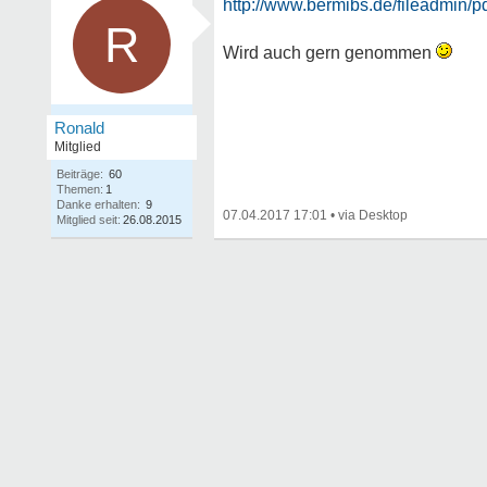
http://www.bermibs.de/fileadmin/pdf/
R
Wird auch gern genommen
Ronald
Mitglied
Beiträge:
60
Themen:
1
Danke erhalten:
9
07.04.2017 17:01
•
Mitglied seit:
26.08.2015