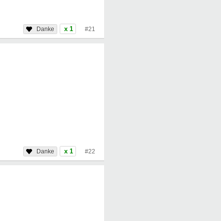
x 1
#21
x 1
#22