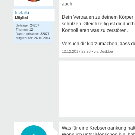
auch.
Icefalki
Dein Vertrauen zu deinem Körper i
Mitglied
schützen. Gleichzeitig ist dir du
Beiträge:
24237
Themen:
12
Kontrollieren was zu zerstören.
Danke erhalten:
32071
Mitglied seit:
24.10.2014
Versuch dir klarzumachen, dass du 
12.12.2017 23:30
•
Was für eine Krebserkrankung hat
Wenn ich unter Menschen bin, hab