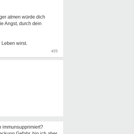
iger atmen würde dich
ie Angst, durch dein
 Leben wirst.
#25
ch immunsupprimiert?
ckung Gefahr, bin ich aber