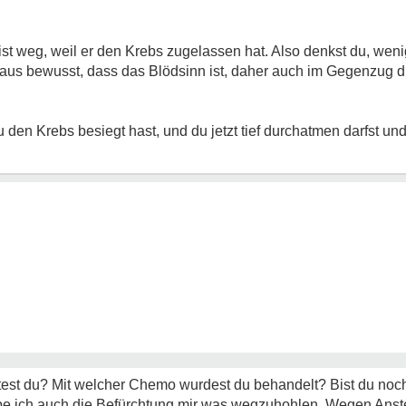
st weg, weil er den Krebs zugelassen hat. Also denkst du, wen
rchaus bewusst, dass das Blödsinn ist, daher auch im Gegenzug d
den Krebs besiegt hast, und du jetzt tief durchatmen darfst und
test du? Mit welcher Chemo wurdest du behandelt? Bist du no
e ich auch die Befürchtung mir was wegzuhohlen. Wegen Anste