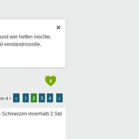
×
 und wer helfen möchte,
d verständnisvolle,
8
<
1
2
3
4
>
on
4
•
e Schmerzen innerhalb 2 Std