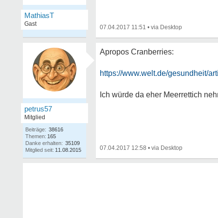
MathiasT
Gast
07.04.2017 11:51
•
Apropos Cranberries:
https://www.welt.de/gesundheit/artic
Ich würde da eher Meerrettich ne
petrus57
Mitglied
Beiträge:
38616
Themen:
165
Danke erhalten:
35109
07.04.2017 12:58
•
Mitglied seit:
11.08.2015