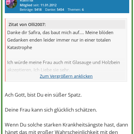
Mitglied
seit:
11.01.2012
Beiträge:
5418
Danke:
5454
Themen:
6
Zitat von Olli2007:
Danke dir Safira, das baut mich auf.... Meine blöden
Gedanken enden leider immer nur in einer totalen
Katastrophe
Ich würde meine Frau auch mit Glasauge und Holzbein
akzeptieren, Ich Liebe sie sehr.
Liebe Grüße aus Berlin
Ach Gott, bist Du ein süßer Spatz.
Deine Frau kann sich glücklich schätzen.
Wenn Du solche starken Krankheitsängste hast, dann
hängt das mit großer Wahrscheinlichkeit mit den