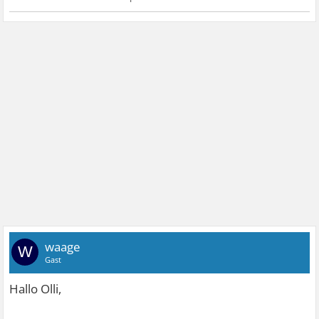
waage
W
Gast
Hallo Olli,