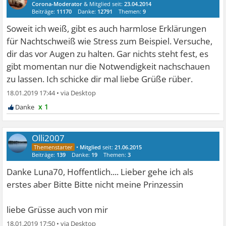
Corona-Moderator
& Mitglied seit:
23.04.2014
Beiträge:
11170
Danke:
12791
Themen:
9
Soweit ich weiß, gibt es auch harmlose Erklärungen
für Nachtschweiß wie Stress zum Beispiel. Versuche,
dir das vor Augen zu halten. Gar nichts steht fest, es
gibt momentan nur die Notwendigkeit nachschauen
zu lassen. Ich schicke dir mal liebe Grüße rüber.
18.01.2019 17:44
•
x 1
Olli2007
•
Mitglied
seit:
21.06.2015
Beiträge:
139
Danke:
19
Themen:
3
Danke Luna70, Hoffentlich.... Lieber gehe ich als
erstes aber Bitte Bitte nicht meine Prinzessin
liebe Grüsse auch von mir
18.01.2019 17:50
•