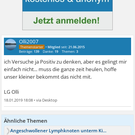
Olli2007
•
Mitglied
seit:
21.06.2015
Beiträge:
139
Danke:
19
Themen:
3
ich Versuche ja Positiv zu denken, aber es gelingt mir
einfach nicht... muss die ganze zeit heulen, hoffe
unser kleiner bekommt das nicht mit.
LG Olli
18.01.2019 18:08
•
Ähnliche Themen
Angeschwollener Lymphknoten unterm Kiefer durch Angst?