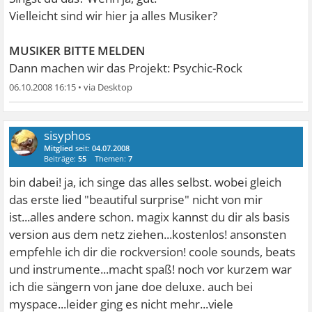
Vielleicht sind wir hier ja alles Musiker?
MUSIKER BITTE MELDEN
Dann machen wir das Projekt: Psychic-Rock
06.10.2008 16:15
•
sisyphos
Mitglied
seit:
04.07.2008
Beiträge:
55
Themen:
7
bin dabei! ja, ich singe das alles selbst. wobei gleich
das erste lied "beautiful surprise" nicht von mir
ist...alles andere schon. magix kannst du dir als basis
version aus dem netz ziehen...kostenlos! ansonsten
empfehle ich dir die rockversion! coole sounds, beats
und instrumente...macht spaß! noch vor kurzem war
ich die sängern von jane doe deluxe. auch bei
myspace...leider ging es nicht mehr...viele