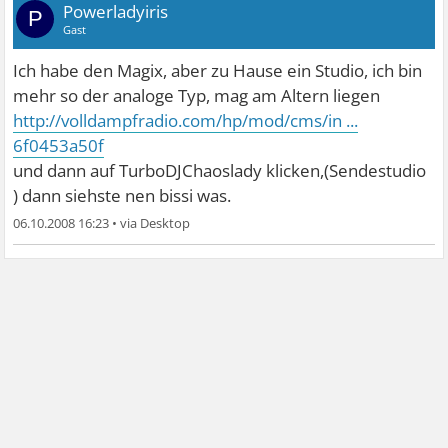
Powerladyiris
P
Gast
Ich habe den Magix, aber zu Hause ein Studio, ich bin
mehr so der analoge Typ, mag am Altern liegen
http://volldampfradio.com/hp/mod/cms/in ...
6f0453a50f
und dann auf TurboDJChaoslady klicken,(Sendestudio
) dann siehste nen bissi was.
06.10.2008 16:23
•