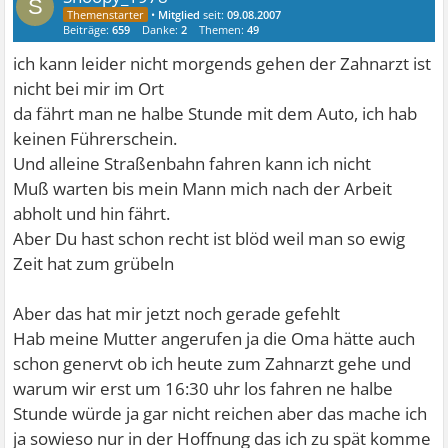
S
•
Mitglied
seit:
09.08.2007
Beiträge:
659
Danke:
2
Themen:
49
ich kann leider nicht morgends gehen der Zahnarzt ist
nicht bei mir im Ort
da fährt man ne halbe Stunde mit dem Auto, ich hab
keinen Führerschein.
Und alleine Straßenbahn fahren kann ich nicht
Muß warten bis mein Mann mich nach der Arbeit
abholt und hin fährt.
Aber Du hast schon recht ist blöd weil man so ewig
Zeit hat zum grübeln
Aber das hat mir jetzt noch gerade gefehlt
Hab meine Mutter angerufen ja die Oma hätte auch
schon genervt ob ich heute zum Zahnarzt gehe und
warum wir erst um 16:30 uhr los fahren ne halbe
Stunde würde ja gar nicht reichen aber das mache ich
ja sowieso nur in der Hoffnung das ich zu spät komme