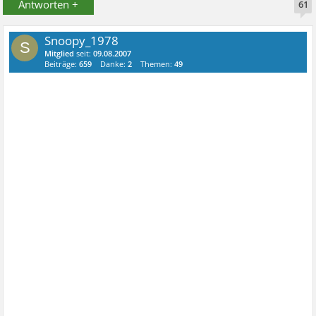
Antworten +
61
Snoopy_1978
S
Mitglied
seit:
09.08.2007
Beiträge:
659
Danke:
2
Themen:
49