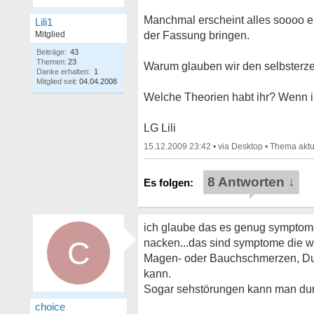
Manchmal erscheint alles soooo e
Lili1
Mitglied
der Fassung bringen.
Beiträge:
43
Themen:
23
Warum glauben wir den selbsterz
Danke erhalten:
1
Mitglied seit:
04.04.2008
Welche Theorien habt ihr? Wenn i
LG Lili
15.12.2009 23:42
•
•
8 Antworten ↓
ich glaube das es genug symptome g
C
nacken...das sind symptome die w
Magen- oder Bauchschmerzen, Dur
kann.
Sogar sehstörungen kann man dur
choice