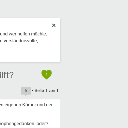
×
 und wer helfen möchte,
d verständnisvolle,
lft?
1
• Seite
1
von
1
9
den eigenen Körper und der
strophengedanken, oder?