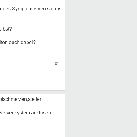
 blödes Symptom einen so aus
elbst?
lfen euch dabei?
#1
opfschmerzen,steifer
 Nervensystem auslösen