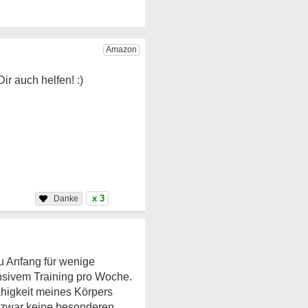
x 3
u Anfang für wenige
tensivem Training pro Woche.
ähigkeit meines Körpers
t zwar keine besonderen