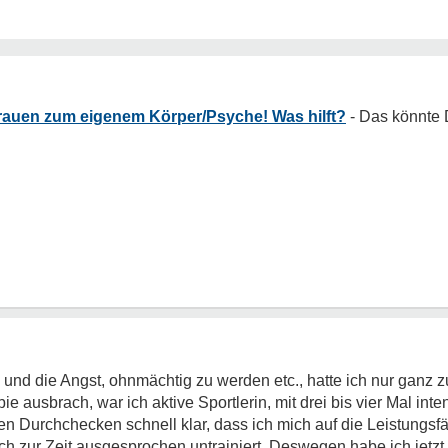
trauen zum eigenem Körper/Psyche! Was hilft?
nd die Angst, ohnmächtig zu werden etc., hatte ich nur ganz z
e ausbrach, war ich aktive Sportlerin, mit drei bis vier Mal in
en Durchchecken schnell klar, dass ich mich auf die Leistungsf
ch zur Zeit ausgesprochen untrainiert. Deswegen habe ich jetz