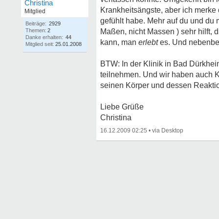
Christina
Krankheitsängste, aber ich merke
Mitglied
gefühlt habe. Mehr auf du und du 
Beiträge:
2929
Themen:
2
Maßen, nicht Massen
) sehr hilft
Danke erhalten:
44
kann, man
erlebt
es. Und nebenbe
Mitglied seit:
25.01.2008
BTW: In der Klinik in Bad Dürkhei
teilnehmen. Und wir haben auch K
seinen Körper und dessen Reaktio
Liebe Grüße
Christina
16.12.2009 02:25
•