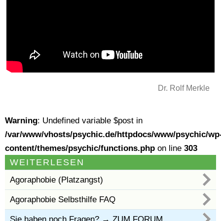
Dr. Rolf Merkle
Warning
: Undefined variable $post in
/var/www/vhosts/psychic.de/httpdocs/www/psychic/wp
content/themes/psychic/functions.php
on line
303
WEITERLESEN
Agoraphobie (Platzangst)
Agoraphobie Selbsthilfe FAQ
Sie haben noch Fragen?
→ ZUM FORUM