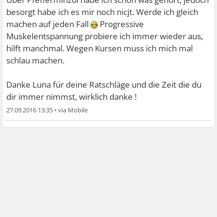
besorgt habe ich es mir noch nicjt. Werde ich gleich
Du könntest versuchen, eine Entspannungstechnik zu
machen auf jeden Fall
Progressive
lernen wie autogenes Training oder progressive
Muskelentspannung probiere ich immer wieder aus,
Muskelentspannung. Am besten in einem Kurs, es gibt
hilft manchmal. Wegen Kursen muss ich mich mal
aber auch Bücher und Videos dazu. Wenn dir Bewegung
schlau machen.
liegt, vielleicht auch Yoga?
Danke Luna für deine Ratschläge und die Zeit die du
An den Hochschule gibt es doch auch psychologische
dir immer nimmst, wirklich danke !
Beratungsstellen. Vielleicht hätten die auch einen Tipp für
27.09.2016 13:35
•
dich.