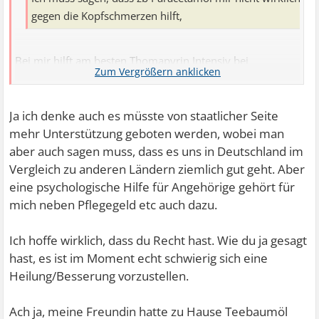
gegen die Kopfschmerzen hilft,
Bei mir hilft am besten Thomapyrin Intensiv bei
Spannungskopfschmerzen.
Ich helfe dir gerne, wie gesagt ich weiß genau, was Pflege
Ja ich denke auch es müsste von staatlicher Seite
bedeutet. Bei uns war vorher klar, es ist nur für eine
mehr Unterstützung geboten werden, wobei man
gewisse Zeit und ich bin nicht sicher ob ich das auf Dauer
aber auch sagen muss, dass es uns in Deutschland im
geschafft hätte. Ich ziehe echt den Hut vor allen, die
Vergleich zu anderen Ländern ziemlich gut geht. Aber
kranke und behinderte Angehörige zuhause pflegen. Das
eine psychologische Hilfe für Angehörige gehört für
müsste viel mehr honoriert werden, aber das ist ja ein
mich neben Pflegegeld etc auch dazu.
anderes Thema.
Ich hoffe wirklich, dass du Recht hast. Wie du ja gesagt
Kopf hoch, das wird schon. Auch wenn du es dir
hast, es ist im Moment echt schwierig sich eine
momentan nicht vorstellen kannst, es wird dir wieder
Heilung/Besserung vorzustellen.
besser gehen, ganz sicher.
Ach ja, meine Freundin hatte zu Hause Teebaumöl