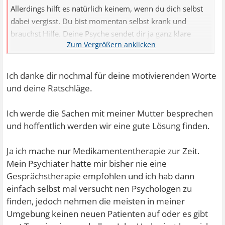
Allerdings hilft es natürlich keinem, wenn du dich selbst
dabei vergisst. Du bist momentan selbst krank und
brauchst Hilfe. Deine Psyche sendet dir ja ganz klare
Signale, dass du der Belastung auf Dauer nicht gewachsen
bist. Das ist auch keine Schande, häusliche Pflege ist
Schwerstarbeit, auch mental. Es gibt keinen Feierabend
Ich danke dir nochmal für deine motivierenden Worte
und wenn man noch dazu jemand ist, der schlecht
und deine Ratschläge.
abschalten kann und sich immer zuständig fühlt, dann
kann das auch zu viel sein.
Ich werde die Sachen mit meiner Mutter besprechen
und hoffentlich werden wir eine gute Lösung finden.
In einer ruhigen Minute (nach dem
Krankenhausaufenthalt) wirst du mit deiner Mutter
Ja ich mache nur Medikamententherapie zur Zeit.
sprechen müssen, wie du mehr zur Ruhe kommen
Mein Psychiater hatte mir bisher nie eine
kannst. Vielleicht könnt ihr noch mehr Hilfe von außen
Gesprächstherapie empfohlen und ich hab dann
holen, Tagespflege zum Beispiel. Kann man auch für
einfach selbst mal versucht nen Psychologen zu
einzelne Tage buchen. Für 104 Euro im Monat könnt ihr ja
finden, jedoch nehmen die meisten in meiner
Entlastungsleistungen in Anspruch nehmen, zum Beispiel
Umgebung keinen neuen Patienten auf oder es gibt
in dem jemand ins Haus kommt. Ist nicht viel, aber