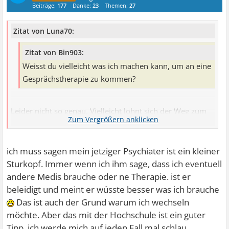
Beiträge:
177
Danke:
23
Themen:
27
Zitat von Luna70:
Zitat von Bin903:
Weisst du vielleicht was ich machen kann, um an eine
Gesprächstherapie zu kommen?
Leider nicht so genau. Vielleicht lohnt sich der Weg zum
Hausarzt, ich weiß nicht genau ob der auch eine
Verordnung ausstellen kann. Oder beim jetzigen
Psychiater einfach nachfragen. Oft bieten die auch eine
ich muss sagen mein jetziger Psychiater ist ein kleiner
Telefonsprechstunde an, am besten einfach die
Sturkopf. Immer wenn ich ihm sage, dass ich eventuell
Helferinnen fragen wie du ein Rezept für eine
andere Medis brauche oder ne Therapie. ist er
Psychotherapie bekommen kannst bzw. ob du mit dem
beleidigt und meint er wüsste besser was ich brauche
Arzt telefonieren kannst. Ich würde dort sagen, dass dein
Das ist auch der Grund warum ich wechseln
Zustand so schlecht ist und du mit der Situation so
möchte. Aber das mit der Hochschule ist ein guter
schlecht zurecht kommst, dass du gerne Unterstützung
Tipp, ich werde mich auf jeden Fall mal schlau