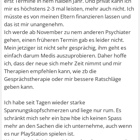
erst Termine in nem halben Jahr. Und privat kann ich
immerhin für zwei mal im Monat reicht das. Ihr habt
mir es höchstens 2-3 mal leisten, mehr auch nicht. Ich
Anspruch auf Verhinderungspflege und könntet mal ohne
müsste es von meinen Eltern finanzieren lassen und
deinen Vater in Urlaub fahren. Und zwar ohne schlechtes
das ist mir unangenehm.
Gewissen, sowas ist unbedingt nötig wenn man auf Dauer
Ich werde ab November zu nem anderen Psychiater
eine Pflegesituation durchstehen will. Auch deine Mutter
gehen, einen früheren Termin gab es leider nicht.
braucht Atempausen. Wenn es Verwandte gibt, ruhig die
Mein jetziger ist nicht sehr gesprächig, ihm geht es
auch mal ins Boot holen, damit ihr mal Freiräume habt.
einfach darum Medis auszuprobieren. Daher hoffe
ich, dass der neue sich mehr Zeit nimmt und mir
Ich habe jetzt nichts gelesen, dass du zusätzlich zu den
Therapien empfehlen kann, wie zb die
Medikamenten Therapie machst. Stehst du auf einer
Gesprächstherapie oder mir bessere Ratschläge
Warteliste für ein Gesprächstherapie? Mit Medis alleine
geben kann.
wird sich das Problem wohl nicht lösen lassen, du musst
lernen mit der Situation besser umzugehen. Dein Vater
Ich habe seit Tagen wieder starke
wird sicher noch Fortschritte machen, aber vermutlich ja
Spannungskopfschmerzen und liege nur rum. Es
nicht mehr zu 100 % fit werden, also bleibt die
schränkt mich sehr ein bzw hbe ich keinen Spass
Anforderung an dich bestehen. Du kannst nur versuchen,
mehr an den Sachen die ich unternehme, auch wenn
besser damit klar zu kommen.
es nur PlayStation spielen ist.