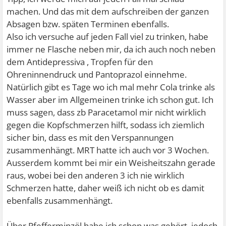
hättest.
machen. Und das mit dem aufschreiben der ganzen
Absagen bzw. späten Terminen ebenfalls.
Eine Liste mit Therapeuten bekommst du von der
Also ich versuche auf jeden Fall viel zu trinken, habe
Krankenkasse. Die haben leider fast immer Wartezeiten,
immer ne Flasche neben mir, da ich auch noch neben
deshalb so bald wie möglich anfangen einen Platz zu
dem Antidepressiva , Tropfen für den
suchen. Ganz wichtig: wenn du die Liste abtelefonierst,
Ohreninnendruck und Pantoprazol einnehme.
alles notieren mit Datum, Uhrzeit, Gesprächspartner,
Natürlich gibt es Tage wo ich mal mehr Cola trinke als
auch Absagen usw. Eventuell musst du gegenüber der
Wasser aber im Allgemeinen trinke ich schon gut. Ich
Krankenkasse mal nachweisen, dass du in angemessener
muss sagen, dass zb Paracetamol mir nicht wirklich
Zeit keinen Platz gefunden hast. Dann kannst du
gegen die Kopfschmerzen hilft, sodass ich ziemlich
möglicherweise zu einem ohne Kassenzulassung gehen.
sicher bin, dass es mit den Verspannungen
zusammenhängt. MRT hatte ich auch vor 3 Wochen.
Trinkst du genug? Kopfschmerzen hängen manchmal
Ausserdem kommt bei mir ein Weisheitszahn gerade
damit zusammen, dass man zu wenig trinkt. Viel Wasser
raus, wobei bei den anderen 3 ich nie wirklich
trinken wäre gut. Kennst du Pfefferminzöl? Du kannst
Schmerzen hatte, daher weiß ich nicht ob es damit
wenige Tropfen auf die Stirn machen, oft hilft das schon.
ebenfalls zusammenhängt.
Ich bin quasi süchtig nach dem Zeug und schleppe das
immer mit mir rum. Man bekommt es in der Dro..
Über Pfefferminzöl habe ich schon was gehört, jedoch