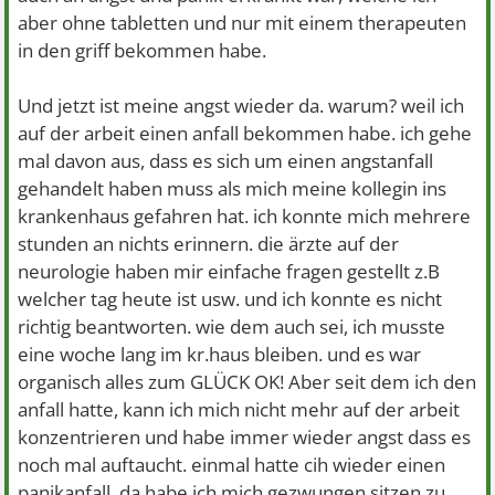
der man eben mit anderen jugendlichen (sind eher
aber ohne tabletten und nur mit einem therapeuten
arbeitsfaule dort) lernt ein geregelten tagesablauf zu
in den griff bekommen habe.
führen und eben auch in richtung job zu gucken.
ich soll erst mal halbtags gehen also von 7.30 (muss
Und jetzt ist meine angst wieder da. warum? weil ich
dann schon um 5uhr aufstehen) bis 13uhr... für mich ist
auf der arbeit einen anfall bekommen habe. ich gehe
das viel da ich am morgen eh so probleme mim
mal davon aus, dass es sich um einen angstanfall
magendarm habe also übelkeit und dünnpfiff...
gehandelt haben muss als mich meine kollegin ins
und dann spannen sich auch wieder alle musklen an und
krankenhaus gefahren hat. ich konnte mich mehrere
ich habe echt angst das diese paar stunden doch noch zu
stunden an nichts erinnern. die ärzte auf der
viel sind und überhaupt....
neurologie haben mir einfache fragen gestellt z.B
welcher tag heute ist usw. und ich konnte es nicht
ich weiß nicht weiter und sehe mich schon als hartz 4
richtig beantworten. wie dem auch sei, ich musste
empfänger da ich bis jetzt immer ein rückfall hatte
eine woche lang im kr.haus bleiben. und es war
sobald ich in richtung "arbeiten gehen"was gemacht
organisch alles zum GLÜCK OK! Aber seit dem ich den
habe.
anfall hatte, kann ich mich nicht mehr auf der arbeit
konzentrieren und habe immer wieder angst dass es
gibt es hier auch menschen mit den gleichen problemen?
noch mal auftaucht. einmal hatte cih wieder einen
panikanfall..da habe ich mich gezwungen sitzen zu