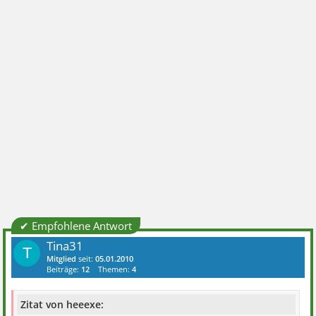
✔ Empfohlene Antwort
Tina31
T
Mitglied
seit:
05.01.2010
Beiträge:
12
Themen:
4
Zitat von heeexe: