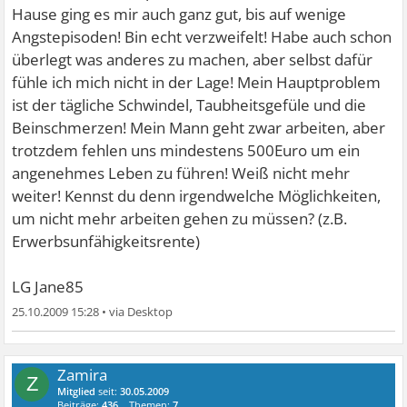
Hause ging es mir auch ganz gut, bis auf wenige
Angstepisoden! Bin echt verzweifelt! Habe auch schon
überlegt was anderes zu machen, aber selbst dafür
fühle ich mich nicht in der Lage! Mein Hauptproblem
ist der tägliche Schwindel, Taubheitsgefüle und die
Beinschmerzen! Mein Mann geht zwar arbeiten, aber
trotzdem fehlen uns mindestens 500Euro um ein
angenehmes Leben zu führen! Weiß nicht mehr
weiter! Kennst du denn irgendwelche Möglichkeiten,
um nicht mehr arbeiten gehen zu müssen? (z.B.
Erwerbsunfähigkeitsrente)
LG Jane85
25.10.2009 15:28
•
Zamira
Z
Mitglied
seit:
30.05.2009
Beiträge:
436
Themen:
7