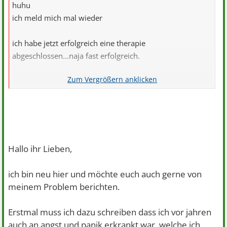
huhu
ich meld mich mal wieder
ich habe jetzt erfolgreich eine therapie
abgeschlossen...naja fast erfolgreich.
das mit dem arbeiten gehen bekomme ich noch nicht hin
und schäme mich auch dafür
habe jetzt ab november ein austräger job bekommen
und ja zum einen freue ich mich voll aber zum anderen
bautr sich in mir voll der stress auf weil ich das auch zu
Hallo ihr Lieben,
einer bestimmten zeit austragen muss...
und pflege pferde habe ich jetzt auch knapp über ein jahr
ich bin neu hier und möchte euch auch gerne von
und da klapp es schon recht gut aber auch nur weil ich
meinem Problem berichten.
eben nebenher nichts habe
Erstmal muss ich dazu schreiben dass ich vor jahren
morgen soll ich vom arbeitsamt in so eine masnahme in
auch an angst und panik erkrankt war, welche ich