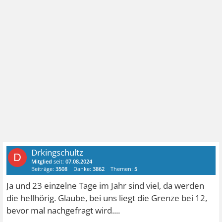
Drkingschultz
D
Mitglied
seit:
07.08.2024
Beiträge:
3508
Danke:
3862
Themen:
5
Ja und 23 einzelne Tage im Jahr sind viel, da werden
die hellhörig. Glaube, bei uns liegt die Grenze bei 12,
bevor mal nachgefragt wird....