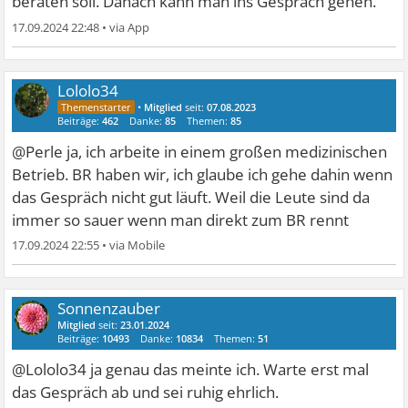
beraten soll. Danach kann man ins Gespräch gehen.
17.09.2024 22:48
•
Lololo34
•
Mitglied
seit:
07.08.2023
Beiträge:
462
Danke:
85
Themen:
85
@Perle ja, ich arbeite in einem großen medizinischen
Betrieb. BR haben wir, ich glaube ich gehe dahin wenn
das Gespräch nicht gut läuft. Weil die Leute sind da
immer so sauer wenn man direkt zum BR rennt
17.09.2024 22:55
•
Sonnenzauber
Mitglied
seit:
23.01.2024
Beiträge:
10493
Danke:
10834
Themen:
51
@Lololo34 ja genau das meinte ich. Warte erst mal
das Gespräch ab und sei ruhig ehrlich.