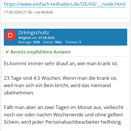
https://www.einfach-teilhaben.de/DE/AS/..._node.html
17.09.2024 21:56
•
Drkingschultz
D
Mitglied
seit:
07.08.2024
Beiträge:
3508
Danke:
3862
Themen:
5
✔ Bereits empfohlene Antwort
Es kommt immer sehr drauf an, wie man krank ist.
23 Tage sind 4,5 Wochen. Wenn man die krank ist,
weil man sich ein Bein bricht, wird das niemand
übelnehmen.
Fällt man aber an zwei Tagen im Monat aus, vielleicht
noch vor oder nachm Wochenende und ohne gelben
Schein, wird jeder Personalsachbearbeiter hellhörig.