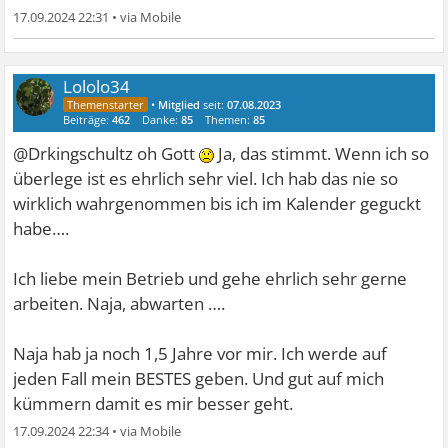
17.09.2024 22:31
•
Lololo34
•
Mitglied
seit:
07.08.2023
Beiträge:
462
Danke:
85
Themen:
85
@Drkingschultz oh Gott
Ja, das stimmt. Wenn ich so
überlege ist es ehrlich sehr viel. Ich hab das nie so
wirklich wahrgenommen bis ich im Kalender geguckt
habe….
Ich liebe mein Betrieb und gehe ehrlich sehr gerne
arbeiten. Naja, abwarten ….
Naja hab ja noch 1,5 Jahre vor mir. Ich werde auf
jeden Fall mein BESTES geben. Und gut auf mich
kümmern damit es mir besser geht.
17.09.2024 22:34
•