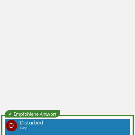
✔ Empfohlene Antwort
Disturbed
D
Gast