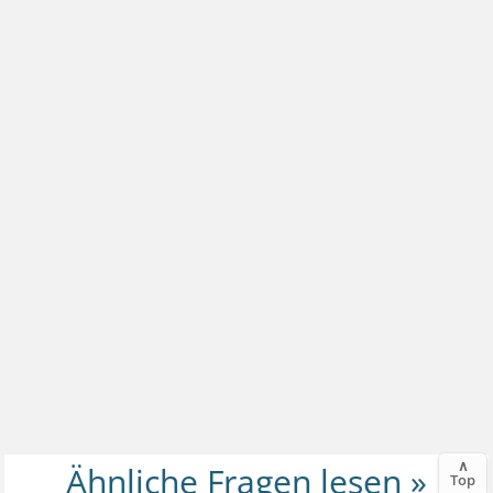
∧
Top