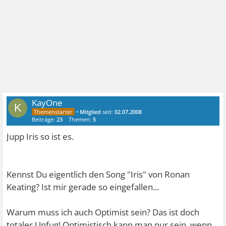
KayOne
K
•
Mitglied
seit:
02.07.2008
Beiträge:
23
Themen:
5
Jupp Iris so ist es.
Kennst Du eigentlich den Song "Iris" von Ronan
Keating? Ist mir gerade so eingefallen...
Warum muss ich auch Optimist sein? Das ist doch
totaler Unfug! Optimistisch kann man nur sein, wenn