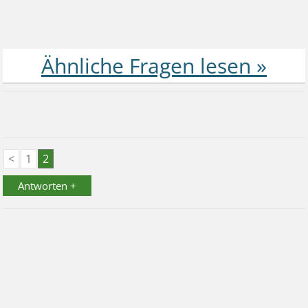
<
1
2
Antworten +