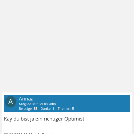
Annaa
A
Mitglied
seit:
29.08.2008
Beiträge:
55
Danke:
1
Themen:
5
Kay du bist ja ein richtiger Optimist