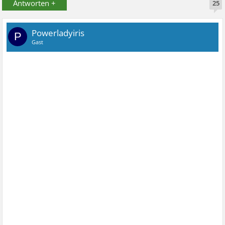
Antworten +
25
Powerladyiris
P
Gast