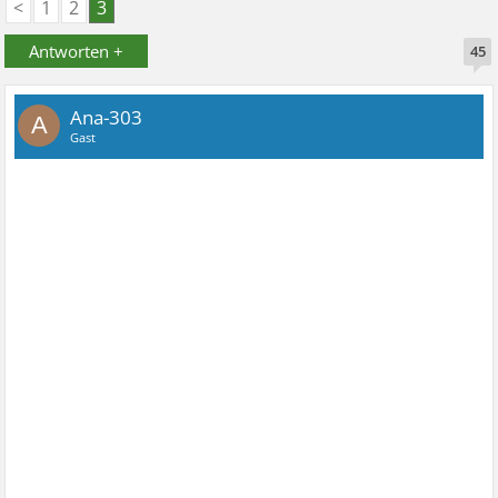
<
1
2
3
Antworten +
45
Ana-303
A
Gast