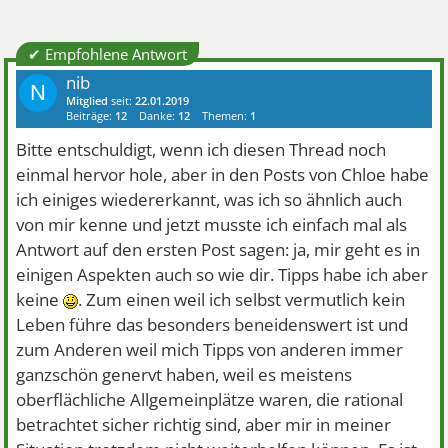
✔ Empfohlene Antwort
nib
N
Mitglied
seit:
22.01.2019
Beiträge:
12
Danke:
12
Themen:
1
Bitte entschuldigt, wenn ich diesen Thread noch
einmal hervor hole, aber in den Posts von Chloe habe
ich einiges wiedererkannt, was ich so ähnlich auch
von mir kenne und jetzt musste ich einfach mal als
Antwort auf den ersten Post sagen: ja, mir geht es in
einigen Aspekten auch so wie dir. Tipps habe ich aber
keine
. Zum einen weil ich selbst vermutlich kein
Leben führe das besonders beneidenswert ist und
zum Anderen weil mich Tipps von anderen immer
ganzschön genervt haben, weil es meistens
oberflächliche Allgemeinplätze waren, die rational
betrachtet sicher richtig sind, aber mir in meiner