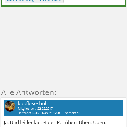
kopfloseshuhn
Mitglied
seit:
22.02.2017
Beiträge:
5235
Danke:
4708
Themen:
48
Ja. Und leider lautet der Rat üben. Üben. Üben.