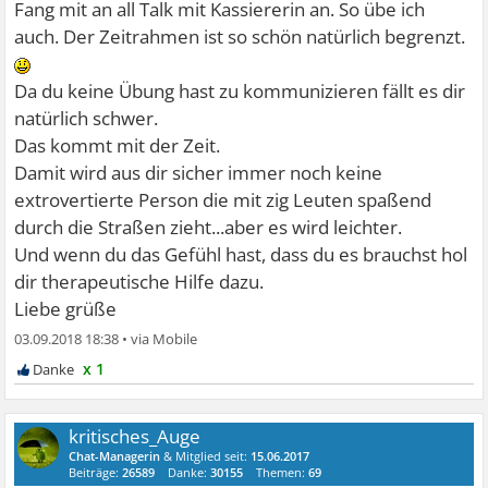
Fang mit an all Talk mit Kassiererin an. So übe ich
auch. Der Zeitrahmen ist so schön natürlich begrenzt.
Da du keine Übung hast zu kommunizieren fällt es dir
natürlich schwer.
Das kommt mit der Zeit.
Damit wird aus dir sicher immer noch keine
extrovertierte Person die mit zig Leuten spaßend
durch die Straßen zieht...aber es wird leichter.
Und wenn du das Gefühl hast, dass du es brauchst hol
dir therapeutische Hilfe dazu.
Liebe grüße
03.09.2018 18:38
•
x 1
kritisches_Auge
Chat-Managerin
& Mitglied seit:
15.06.2017
Beiträge:
26589
Danke:
30155
Themen:
69