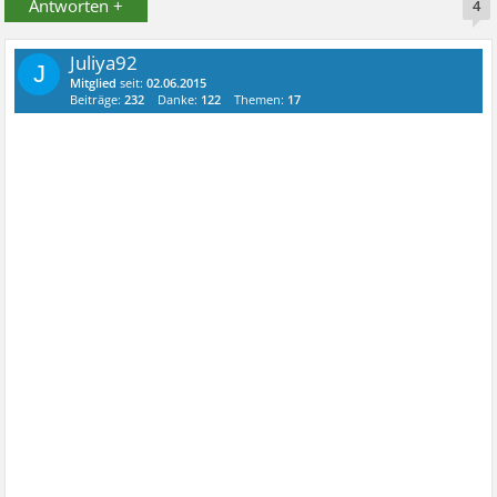
Antworten +
4
Juliya92
J
Mitglied
seit:
02.06.2015
Beiträge:
232
Danke:
122
Themen:
17