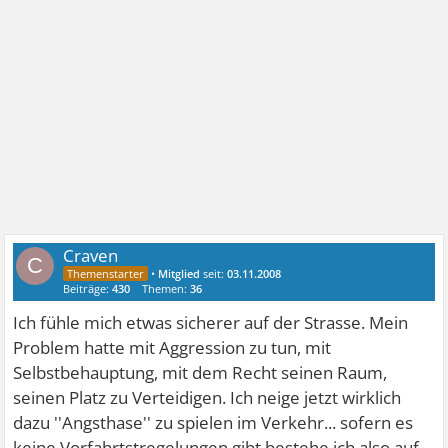
Craven
C
•
Mitglied
seit:
03.11.2008
Beiträge:
430
Themen:
36
Ich fühle mich etwas sicherer auf der Strasse. Mein
Problem hatte mit Aggression zu tun, mit
Selbstbehauptung, mit dem Recht seinen Raum,
seinen Platz zu Verteidigen. Ich neige jetzt wirklich
dazu ''Angsthase'' zu spielen im Verkehr... sofern es
keine Vorfahrtstregelungen gibt bestehe ich also auf