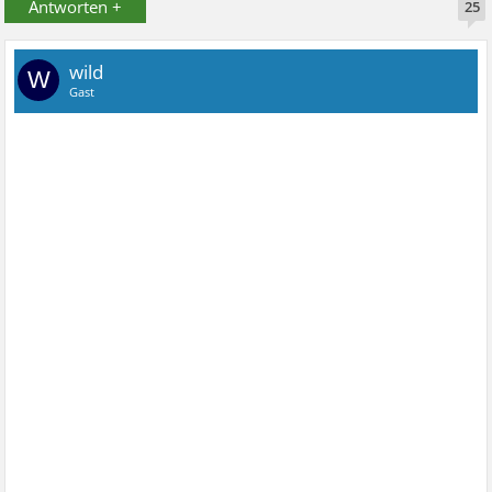
Antworten +
25
wild
W
Gast