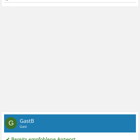
GastB
G
Gast
✔ Bereits empfohlene Antwort