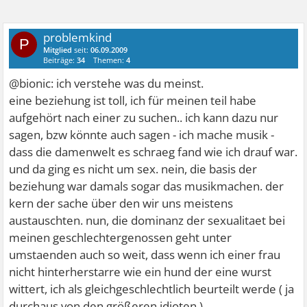
problemkind
P
Mitglied
seit:
06.09.2009
Beiträge:
34
Themen:
4
@bionic: ich verstehe was du meinst.
eine beziehung ist toll, ich für meinen teil habe
aufgehört nach einer zu suchen.. ich kann dazu nur
sagen, bzw könnte auch sagen - ich mache musik -
dass die damenwelt es schraeg fand wie ich drauf war.
und da ging es nicht um sex. nein, die basis der
beziehung war damals sogar das musikmachen. der
kern der sache über den wir uns meistens
austauschten. nun, die dominanz der sexualitaet bei
meinen geschlechtergenossen geht unter
umstaenden auch so weit, dass wenn ich einer frau
nicht hinterherstarre wie ein hund der eine wurst
wittert, ich als gleichgeschlechtlich beurteilt werde ( ja
durchaus von den größeren idioten ).