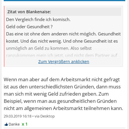
Zitat von Blankenaise:
Den Vergleich finde ich komisch.
Geld oder Gesundheit ?
Das eine ist ohne dem anderen nicht möglich. Gesundheit
kostet. Und das nicht wenig. Und ohne Gesundheit ist es
unmöglich an Geld zu kommen. Also selbst
ranzukommen mein ich jetzt, und nicht dem Partner auf
der Tasche zu liegen oder zu erben.
Beides ist wichtig, und wenn eins davon fehlt ist das
Leben qualitativ sehr beschränkt.
Wenn man aber auf dem Arbeitsmarkt nicht gefragt
ist aus den unterschiedlichsten Gründen, dann muss
man sich mit wenig Geld zufrieden geben. Zum
Beispiel, wenn man aus gesundheitlichen Gründen
nicht am allgemeinen Arbeitsmarkt teilnehmen kann.
29.03.2019 16:18
•
x 1