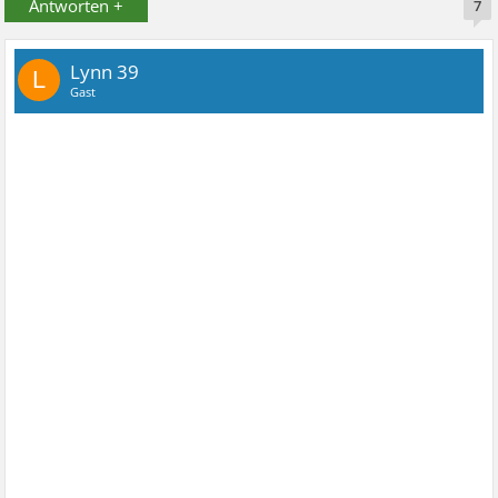
Antworten +
7
Lynn 39
L
Gast