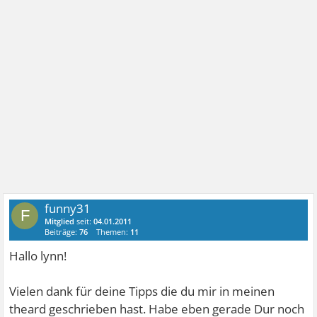
funny31
F
Mitglied
seit:
04.01.2011
Beiträge:
76
Themen:
11
Hallo lynn!
Vielen dank für deine Tipps die du mir in meinen
theard geschrieben hast. Habe eben gerade Dur noch