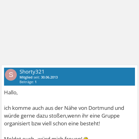
Shorty321
S
Mitglied
seit:
30.06.2013
Beiträge:
1
Hallo,
ich komme auch aus der Nähe von Dortmund und
würde gerne dazu stoßen,wenn ihr eine Gruppe
organisiert bzw viell schon eine besteht!
Meldet euch...würd mich freuen!