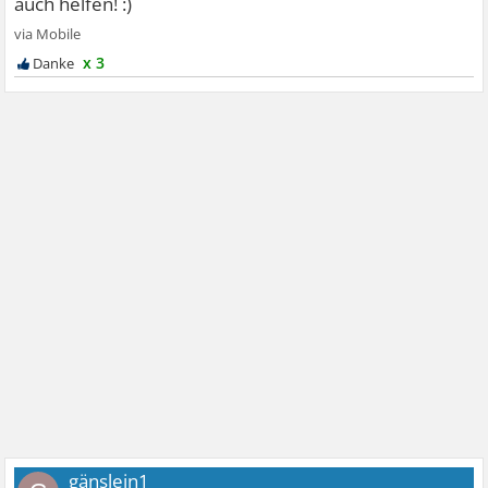
x 3
gänslein1