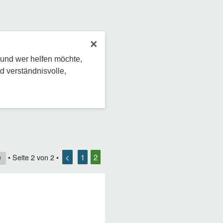
×
 und wer helfen möchte,
d verständnisvolle,
<
1
2
• Seite
2
von
2
•
9