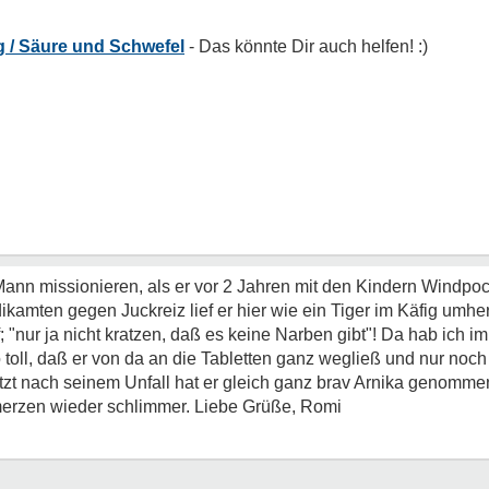
g / Säure und Schwefel
ann missionieren, als er vor 2 Jahren mit den Kindern Windpock
mten gegen Juckreiz lief er hier wie ein Tiger im Käfig umher.
; "nur ja nicht kratzen, daß es keine Narben gibt"! Da hab ich 
oll, daß er von da an die Tabletten ganz wegließ und nur noch 
zt nach seinem Unfall hat er gleich ganz brav Arnika genommen
merzen wieder schlimmer. Liebe Grüße, Romi