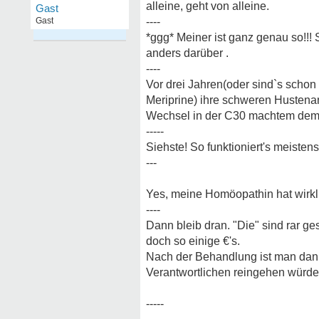
alleine, geht von alleine.
Gast
Gast
----
*ggg* Meiner ist ganz genau so!!
anders darüber .
----
Vor drei Jahren(oder sind`s schon
Meriprine) ihre schweren Hustena
Wechsel in der C30 machtem dem 
-----
Siehste! So funktioniert's meiste
---
Yes, meine Homöopathin hat wirkli
----
Dann bleib dran. "Die" sind rar ge
doch so einige €'s.
Nach der Behandlung ist man dann
Verantwortlichen reingehen würde.
-----