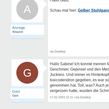
A
Gelber Stuhlgan
Hallo Sabine! Ich konnte meinen M
G
Geschmier, Gepinsel und den Medika
Juckreiz. Und immer im Hinterkopf
toxicodendron gegeben, es war so t
genommen hat. Toll, was? Auch jet
vergessen hatte, wurden die Sch
Gast
Gast
17.02.2003 22:11
•