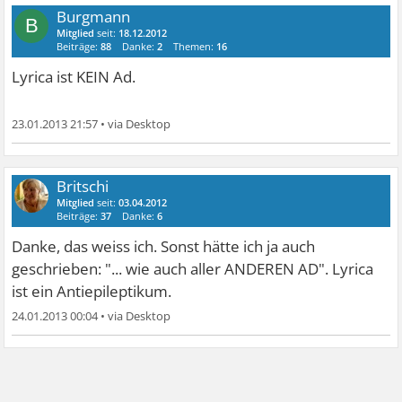
Burgmann
B
Mitglied
seit:
18.12.2012
Beiträge:
88
Danke:
2
Themen:
16
Lyrica ist KEIN Ad.
23.01.2013 21:57
•
Britschi
Mitglied
seit:
03.04.2012
Beiträge:
37
Danke:
6
Danke, das weiss ich. Sonst hätte ich ja auch
geschrieben: "... wie auch aller ANDEREN AD". Lyrica
ist ein Antiepileptikum.
24.01.2013 00:04
•