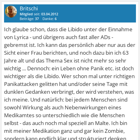
Britschi
Mitglied
seit:
03.04.2012
Beiträge:
37
Danke:
6
Ich glaube schon, dass die Libido unter der Einnahme
von Lyrica - und übrigens auch fast aller ADs -
gebremst ist. Ich kann das persönlich aber nur aus der
Sicht einer Frau berichten, und noch dazu bin ich 63
Jahre alt und das Thema Sex ist nicht mehr so sehr
wichtig ... Dennoch: ein Leben ohne Panik etc. ist doch
wichtiger als die Libido. Wer schon mal unter richtigen
Panikattacken gelitten hat und/oder seine Tage mit
dunklen Gedanken verbringt, der wird verstehen, was
ich meine. Und natürlich: bei jedem Menschen sind
sowohl Wirkung als auch Nebenwirkungen eines
Medikamtes so unterschiedlich wie die Menschen
selbst - das auch noch mal speziell an Malte. Ich bin
mit meiner Medikation ganz und gar kein Zombie,
sondern kann endlich klar und strukturiert denken