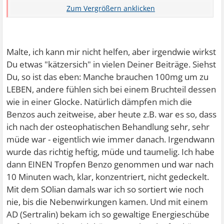
Ebenso ist es ja auch mit Benzos. Es ist doch kein
normaler Zustand und das spürt man doch. Auch das
Gefühl fand ich nie toll. Man stumpft doch ab, es sind
doch keinen normalen Gefühle mehr im Leben.
Malte, ich kann mir nicht helfen, aber irgendwie wirkst
Du etwas "kätzersich" in vielen Deiner Beiträge. Siehst
Du, so ist das eben: Manche brauchen 100mg um zu
LEBEN, andere fühlen sich bei einem Bruchteil dessen
wie in einer Glocke. Natürlich dämpfen mich die
Benzos auch zeitweise, aber heute z.B. war es so, dass
ich nach der osteophatischen Behandlung sehr, sehr
müde war - eigentlich wie immer danach. Irgendwann
wurde das richtig heftig, müde und taumelig. Ich habe
dann EINEN Tropfen Benzo genommen und war nach
10 Minuten wach, klar, konzentriert, nicht gedeckelt.
Mit dem SOlian damals war ich so sortiert wie noch
nie, bis die Nebenwirkungen kamen. Und mit einem
AD (Sertralin) bekam ich so gewaltige Energieschübe