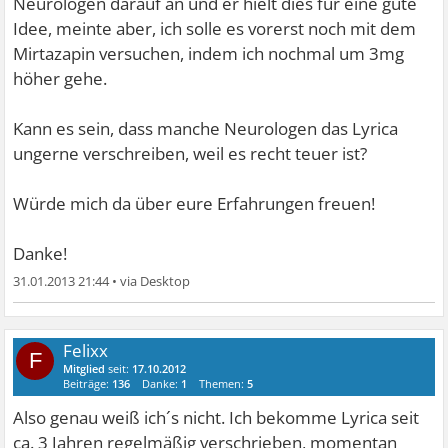
Neurologen darauf an und er hielt dies für eine gute
Idee, meinte aber, ich solle es vorerst noch mit dem
Mirtazapin versuchen, indem ich nochmal um 3mg
höher gehe.
Kann es sein, dass manche Neurologen das Lyrica
ungerne verschreiben, weil es recht teuer ist?
Würde mich da über eure Erfahrungen freuen!
Danke!
31.01.2013 21:44
•
Felixx
F
Mitglied
seit:
17.10.2012
Beiträge:
136
Danke:
1
Themen:
5
Also genau weiß ich´s nicht. Ich bekomme Lyrica seit
ca. 3 Jahren regelmäßig verschrieben, momentan