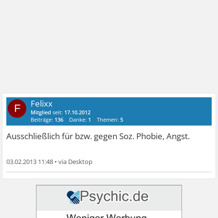
Felixx
F
Mitglied
seit:
17.10.2012
Beiträge:
136
Danke:
1
Themen:
5
Ausschließlich für bzw. gegen Soz. Phobie, Angst.
03.02.2013 11:48
•