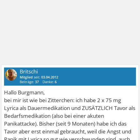
Britschi
Mitglied
seit:
03.04.2012
Beiträge:
37
Danke:
6
Hallo Burgmann,
bei mir ist wie bei Zitterchen: ich habe 2 x 75 mg
Lyrica als Dauermedikation und ZUSÄTZLICH Tavor als
Bedarfsmedikation (also bei einer akuten
Panikattacke). Bisher (seit 9 Monaten) habe ich das
Tavor aber erst einmal gebraucht, weil die Angst und
Panik mit Lyrica so gut wie verschwunden sind, auch