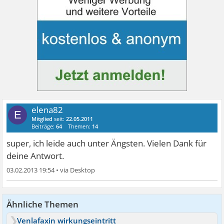
elena82
E
Mitglied
seit:
22.05.2011
Beiträge:
64
Themen:
14
super, ich leide auch unter Ängsten. Vielen Dank für
deine Antwort.
03.02.2013 19:54
•
Ähnliche Themen
Venlafaxin wirkungseintritt