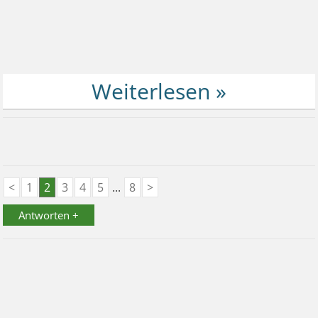
<
1
2
3
4
5
...
8
>
Antworten +