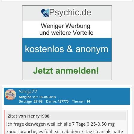
Sonja77
Mitglied
seit:
05.04.2018
Beiträge:
55168
Danke:
127770
Themen:
14
Zitat von Henry1988:
Ich frage deswegen weil ich alle 7 Tage 0,25-0,50 mg
xanor brauche, es fühlt sich ab dem 7 Tag so an als hätte