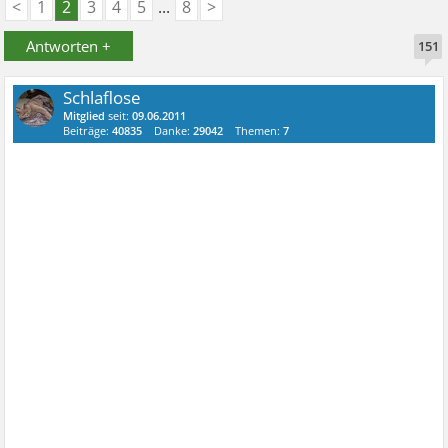
<
1
2
3
4
5
...
8
>
Antworten +
151
Schlaflose
Mitglied
seit:
09.06.2011
Beiträge:
40835
Danke:
29042
Themen:
7