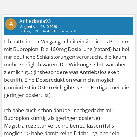
Anhedonia93
A
Mitglied
seit:
22.10.2020
Beiträge:
13
Danke:
4
Themen:
2
Ich hatte in der Vergangenheit ein ähnliches Problem
mit Bupropion. Die 150mg Dosierung (retard) hat bei
mir deutliche Schlafstörungen verursacht, die kaum
mehr erträglich waren. Die Wirkung selbst war aber
ziemlich gut (insbesondere was Antriebslosigkeit
betrifft). Eine Dosisreduktion war nicht möglich
(zumindest in Österreich gibts keine Fertigarznei, die
geringer dosiert ist).
Ich habe auch schon darüber nachgedacht mir
Bupropion künftig als (geringer dosierte)
Magistralrezeptur verschreiben zu lassen (falls
möglich => habe damit keine Erfahrung, aber ein