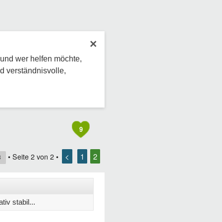
×
 und wer helfen möchte,
d verständnisvolle,
9
<
1
2
• Seite
2
von
2
•
3
v stabil...