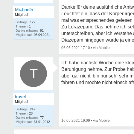
Danke für deine ausführliche Antw
MichaelS
Leuchtet ein, dass der Körper irge
Mitglied
mal was entsprechendes gelesen i
Beiträge:
127
Zu Lorazepam: Das nehme ich selbs
Themen:
1
Danke erhalten:
91
unterschreiben, aber ich verstehe
Mitglied seit:
05.04.2021
Diazepam hingegen würde ja eine
06.05.2021 17:10
•
Ich habe nächste Woche eine klein
T
Beruhigung nehme. Zur Probe habe
aber gar nicht, bin nur sehr sehr
fahren und möchte nicht einschlafe
travel
Mitglied
Beiträge:
247
Themen:
28
Danke erhalten:
77
16.05.2021 19:09
•
Mitglied seit:
31.01.2012