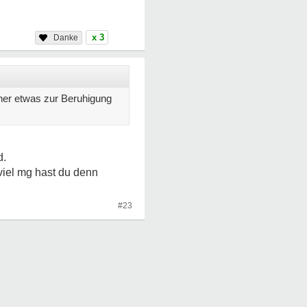
x 3
her etwas zur Beruhigung
d.
 viel mg hast du denn
#23