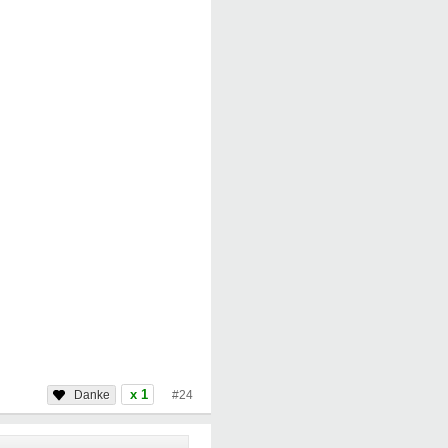
x 1
#24