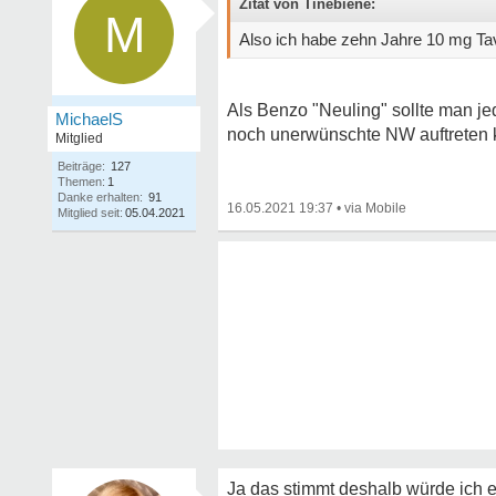
Zitat von Tinebiene:
M
Also ich habe zehn Jahre 10 mg Ta
Als Benzo "Neuling" sollte man je
MichaelS
noch unerwünschte NW auftreten 
Mitglied
Beiträge:
127
Themen:
1
Danke erhalten:
91
16.05.2021 19:37
•
Mitglied seit:
05.04.2021
Ja das stimmt deshalb würde ich e