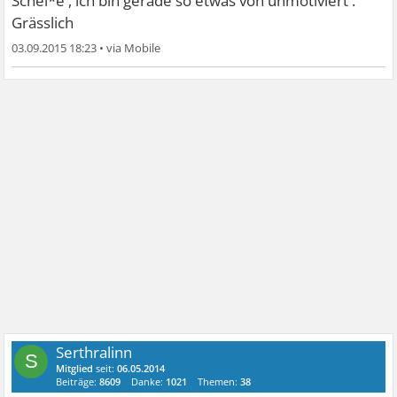
Schei*e , ich bin gerade so etwas von unmotiviert .
Grässlich
03.09.2015 18:23
•
Serthralinn
S
Mitglied
seit:
06.05.2014
Beiträge:
8609
Danke:
1021
Themen:
38