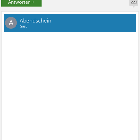
Antworten +
223
Abendschein
A
Gast