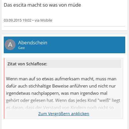
Das escita macht so was von müde
03.09.2015 19:02
•
Abendschein
A
Gast
Zitat von Schlaflose:
Wenn man auf so etwas aufmerksam macht, muss man
dafür auch stichhaltige Beweise anführen und nicht nur
irgendetwas nachplappern, was man irgendwo mal
gehört oder gelesen hat. Wenn das jedes Kind "weiß" liegt
es daran, dass der Verstand von Kindern noch nicht so
weit entwickelt ist, dass sie kritisch hinterfragen, was man
ihnen alles erzählt. Bei Erwachsenen sollte man eigentlich