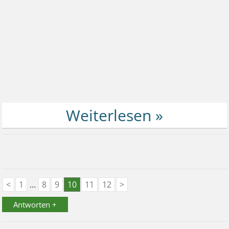
<
1
...
8
9
10
11
12
>
Antworten +