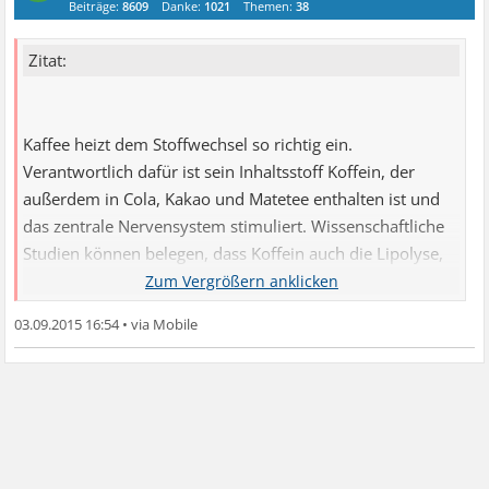
Beiträge:
8609
Danke:
1021
Themen:
38
Zitat:
Kaffee heizt dem Stoffwechsel so richtig ein.
Verantwortlich dafür ist sein Inhaltsstoff Koffein, der
außerdem in Cola, Kakao und Matetee enthalten ist und
das zentrale Nervensystem stimuliert. Wissenschaftliche
Studien können belegen, dass Koffein auch die Lipolyse,
also die Fettverbrennung, steigert. Die Lipolyse sorgt
dafür, dass sowohl Nahrungs- als auch Körperfett in seine
03.09.2015 16:54
•
Einzelbestandteile gespalten und für die
Energieversorgung des Körpers herangezogen wird. Das
Alkaloid Koffein steigert zudem die Wärmeproduktion
sowie den Blutdruck des Körpers und kurbelt dadurch
den Stoffwechsel an. Eine optimale Wirkung von Koffein
ist nur zusammen mit einer angepassen Ernährung und