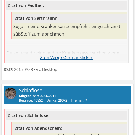
Zitat von Faultier:
Zitat von Serthralinn:
Sogar meine Krankenkasse empfiehlt eingeschränkt
süßStoff zum abnehmen
Du solltest dir eine andere Krankenkasse suchen wenn
die so einen Schmarrn auch nur eigeschränkt empfehlen
03.09.2015 09:43
•
Süßstoff war in den 80 er vielleicht noch angesagt,aber
heute ist das so was von aus der Mode.
Schlaflose
Gesunde und abwechslungsreiche Ernährung + etwas
Mitglied
seit:
09.06.2011
Sport sollten die empfehlen,nicht Süßstoff.
Beiträge:
40852
Danke:
29072
Themen:
7
Klar kann man auch 250 Süßstofftabletten am Tag
nehmen ohne daran früher zu sterben,aber warum sollte
Zitat von Schlaflose:
man das Zeug überhaupt nehmen?
50g Zucker pro Tag hat ca 170 kcal...deswegen wird man
Zitat von Abendschein: