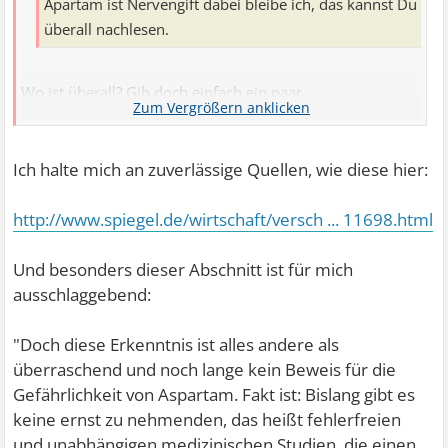
sicher nicht fetter
Apartam ist Nervengift dabei bleibe ich, das kannst Du
überall nachlesen.
Wo ist überall? Gib doch einfach ein paar
wissenschaftliche fundierte Quellen an, wo das durch
Forschungsreihen bewiesen wurde.
Ich halte mich an zuverlässige Quellen, wie diese hier:
http://www.spiegel.de/wirtschaft/versch ... 11698.html
Und besonders dieser Abschnitt ist für mich
ausschlaggebend:
"Doch diese Erkenntnis ist alles andere als
überraschend und noch lange kein Beweis für die
Gefährlichkeit von Aspartam. Fakt ist: Bislang gibt es
keine ernst zu nehmenden, das heißt fehlerfreien
und unabhängigen medizinischen Studien, die einen