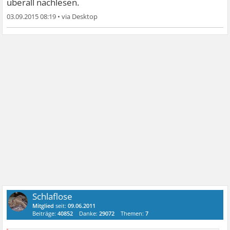
überall nachlesen.
03.09.2015 08:19
•
WANN HÖRST DU ENDLICH AUF? Du fängst immer wieder
Zitat von opanuel:
an. Wenn Du im realen Leben auch so bist, dann weiß ich
Eine gewichtssteigernde Wirkung von Süßstoff ist
warum Du schlaflos heißt. Haste Dir schon wieder
wissenschaftlich bislang nicht geklärt.
Gedanken um Deine Gedanken gemacht, was? Wir sind
schon längst weiter ....falls Du das merkst.
Bei der Diskussion hier geht es gar nicht um die
gewichststeigernde Wirkung von Süßstoff, sondern um
Abendscheins Behauptung, es wäre Nervengift.
Schlaflose
Mitglied
seit:
09.06.2011
Beiträge:
40852
Danke:
29072
Themen:
7