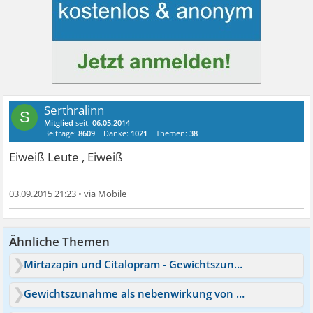
Serthralinn
S
Mitglied
seit:
06.05.2014
Beiträge:
8609
Danke:
1021
Themen:
38
Eiweiß Leute , Eiweiß
03.09.2015 21:23
•
Ähnliche Themen
Mirtazapin und Citalopram - Gewichtszunahme Nebenwirkung
Gewichtszunahme als nebenwirkung von antidepressiva-HILFE!