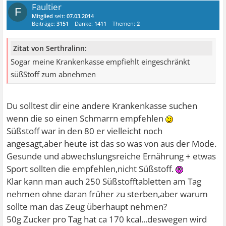
Faultier
F
Mitglied
seit:
07.03.2014
Beiträge:
3151
Danke:
1411
Themen:
2
Zitat von Serthralinn:
Sogar meine Krankenkasse empfiehlt eingeschränkt
süßStoff zum abnehmen
Du solltest dir eine andere Krankenkasse suchen
wenn die so einen Schmarrn empfehlen
Süßstoff war in den 80 er vielleicht noch
angesagt,aber heute ist das so was von aus der Mode.
Gesunde und abwechslungsreiche Ernährung + etwas
Sport sollten die empfehlen,nicht Süßstoff.
Klar kann man auch 250 Süßstofftabletten am Tag
nehmen ohne daran früher zu sterben,aber warum
sollte man das Zeug überhaupt nehmen?
50g Zucker pro Tag hat ca 170 kcal...deswegen wird