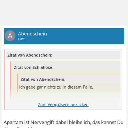
Abendschein
A
Gast
Zitat von Abendschein:
Zitat von Schlaflose:
Zitat von Abendschein:
Ich gebe gar nichts zu in diesem Falle,
Das ist echt absolut lächerlich. Jeder User kann durch
Anklicken des Links sehen, dass der Text nichts mit
dem zu tun hat, was du behauptest. Auf diese Weise
Apartam ist Nervengift dabei bleibe ich, das kannst Du
machst du dich völlig unglaubwürdig.