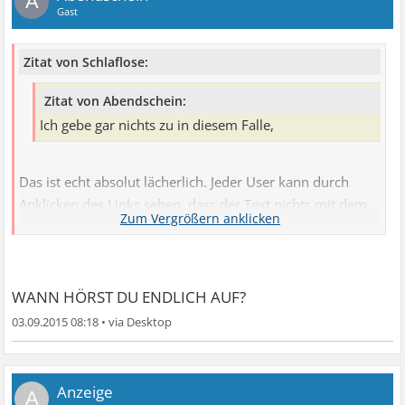
A
Gast
Zitat von Schlaflose:
Zitat von Abendschein:
Ich gebe gar nichts zu in diesem Falle,
Das ist echt absolut lächerlich. Jeder User kann durch
Anklicken des Links sehen, dass der Text nichts mit dem
zu tun hat, was du behauptest. Auf diese Weise machst du
dich völlig unglaubwürdig.
WANN HÖRST DU ENDLICH AUF?
Zitat von opanuel:
03.09.2015 08:18
•
Eine gewichtssteigernde Wirkung von Süßstoff ist
wissenschaftlich bislang nicht geklärt.
A