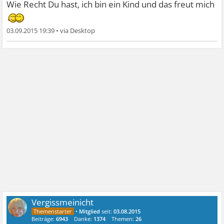
aber davon ausgehen, dass sie es tun können. Aber es soll
Wie Recht Du hast, ich bin ein Kind und das freut mich
auch Ausnahmen geben....
03.09.2015 19:39
•
Vergissmeinicht
•
Mitglied
seit:
03.08.2015
Beiträge:
6943
Danke:
1374
Themen:
26