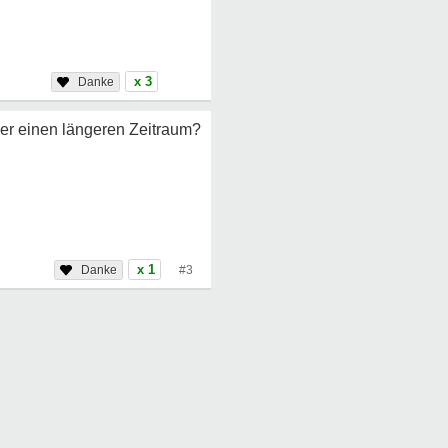
x 3
er einen längeren Zeitraum?
x 1
#3