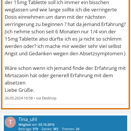
der 15mg Tablette soll ich immer ein bisschen
weglassen und wie lange sollte ich die verringerte
Dosis einnehmen um dann mit der nächsten
verringerung zu beginnen ? hat da jemand Erfahrung?
(ich nehme schon seit 6 Monaten nur 1/4 von der
15mg Tablette also dürfte ich es ja nicht so schlimm
werden oder? ich mache mir wieder sehr viel selbst
Angst und Gedanken wegen den Absetzsymptomen )
Wäre schon wenn ich jemand finde der Erfahrung mit
Mirtazaoin hat oder generell Erfahrung mit dem
absetzen
Liebe Grüße.
26.05.2024 16:58
•
Tina_uhl
T
Mitglied
seit:
03.10.2016
Beiträge:
979
Danke:
383
Themen:
24