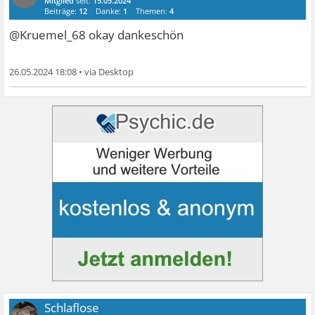
Mitglied
seit:
15.05.2024
Beiträge:
12
Danke:
1
Themen:
4
@Kruemel_68 okay dankeschön
26.05.2024 18:08
•
Schlaflose