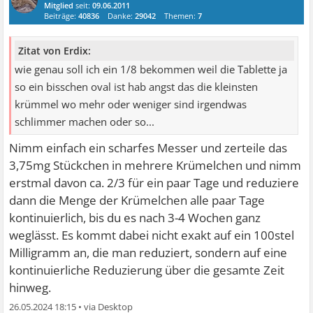
Mitglied
seit:
09.06.2011
Beiträge:
40836
Danke:
29042
Themen:
7
Zitat von Erdix:
wie genau soll ich ein 1/8 bekommen weil die Tablette ja
so ein bisschen oval ist hab angst das die kleinsten
krümmel wo mehr oder weniger sind irgendwas
schlimmer machen oder so...
Nimm einfach ein scharfes Messer und zerteile das
3,75mg Stückchen in mehrere Krümelchen und nimm
erstmal davon ca. 2/3 für ein paar Tage und reduziere
dann die Menge der Krümelchen alle paar Tage
kontinuierlich, bis du es nach 3-4 Wochen ganz
weglässt. Es kommt dabei nicht exakt auf ein 100stel
Milligramm an, die man reduziert, sondern auf eine
kontinuierliche Reduzierung über die gesamte Zeit
hinweg.
26.05.2024 18:15
•