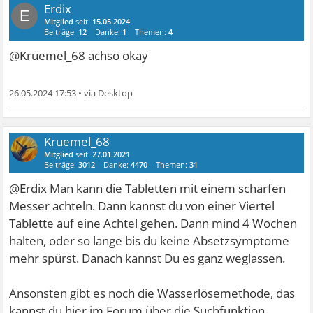
Erdix
E
Mitglied
seit:
15.05.2024
Beiträge:
12
Danke:
1
Themen:
4
@Kruemel_68 achso okay
26.05.2024 17:53
•
Kruemel_68
Mitglied
seit:
27.01.2021
Beiträge:
3012
Danke:
4470
Themen:
31
@Erdix Man kann die Tabletten mit einem scharfen
Messer achteln. Dann kannst du von einer Viertel
Tablette auf eine Achtel gehen. Dann mind 4 Wochen
halten, oder so lange bis du keine Absetzsymptome
mehr spürst. Danach kannst Du es ganz weglassen.
Ansonsten gibt es noch die Wasserlösemethode, das
kannst du hier im Forum über die Suchfunktion